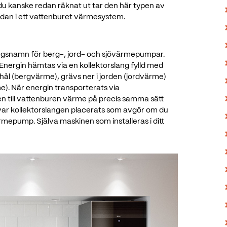
u kanske redan räknat ut tar den här typen av
dan i ett vattenburet värmesystem.
gsnamn för berg-, jord- och sjövärmepumpar.
Energin hämtas via en kollektorslang fylld med
rhål (bergvärme), grävs ner i jorden (jordvärme)
me). När energin transporterats via
n till vattenburen värme på precis samma sätt
 var kollektorslangen placerats som avgör om du
epump. Själva maskinen som installeras i ditt