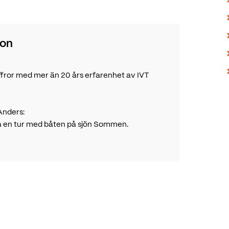
son
siffror med mer än 20 års erfarenhet av IVT
Anders:
na en tur med båten på sjön Sommen.