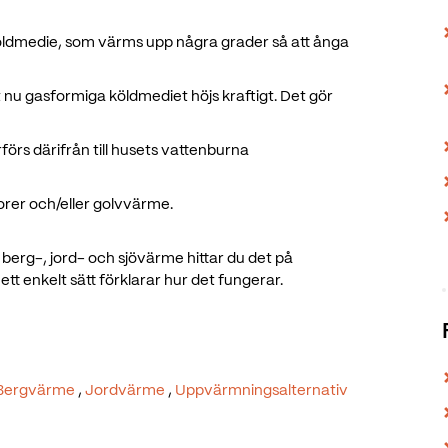
öldmedie, som värms upp några grader så att ånga
 nu gasformiga köldmediet höjs kraftigt. Det gör
örs därifrån till husets vattenburna
torer och/eller golvvärme.
 berg-, jord- och sjövärme hittar du det på
tt enkelt sätt förklarar hur det fungerar.
Bergvärme
,
Jordvärme
,
Uppvärmningsalternativ