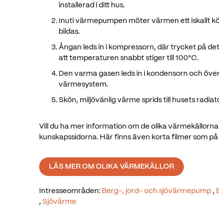
installerad i ditt hus.
Inuti värmepumpen möter värmen ett iskallt k
bildas.
Ångan leds in i kompressorn, där trycket på det
att temperaturen snabbt stiger till 100°C.
Den varma gasen leds in i kondensorn och överf
värmesystem.
Skön, miljövänlig värme sprids till husets radia
Vill du ha mer information om de olika värmekällorna
kunskapssidorna. Här finns även korta filmer som på e
LÄS MER OM OLIKA VÄRMEKÄLLOR
Intresseområden:
Berg-, jord- och sjövärmepump
,
,
Sjövärme