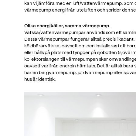
kan vi jämföra med en luft/vattenvärmepump. Som d
värmepump energi från uteluften och sprider den se
Olika energikällor, samma värmepump.
Vätska/vattenvärmepumpar används som ett samlin
Dessa värmepumpar fungerar alltså precis likadant. 
köldbärarvätska, oavsett om den installeras i ett bor
eller hålls på plats med tyngder på sjöbotten (sjövär
kollektorslangen till värmepumpen sker omvandlinge
oavsett varifrån energin hämtats. Det är alltså bara
har en bergvärmepump, jordvärmepump eller sjövärm
hus är identisk.