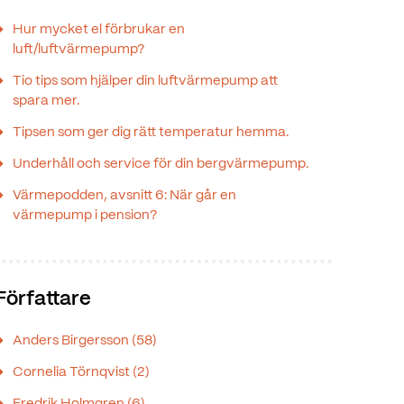
Hur mycket el förbrukar en
luft/luftvärmepump?
Tio tips som hjälper din luftvärmepump att
spara mer.
Tipsen som ger dig rätt temperatur hemma.
Underhåll och service för din bergvärmepump.
Värmepodden, avsnitt 6: När går en
värmepump i pension?
Författare
Anders Birgersson
(58)
Cornelia Törnqvist
(2)
Fredrik Holmgren
(6)