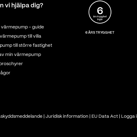
n vi hjälpa dig?
tt värmepump - guide
6 ÅRS TRYGGHET
värmepump till villa
ump till större fastighet
 av min värmepump
 broschyrer
rågor
askyddsmeddelande
|
Juridisk information
|
EU Data Act
|
Logga i