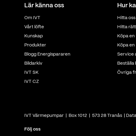
Lär känna oss
Hur ka
Om IVT
Hitta oss
Vårt löfte
Hitta rä
Kunskap
Köpa en 
Produkter
Köpa en p
Blogg Energispararen
Service
Bildarkiv
Beställa
IVT SK
Övriga f
IVT CZ
IVT Värmepumpar | Box 1012 | 573 28 Tranås |
Dat
Följ oss