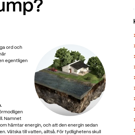
ump?
ga ord och
 här
en egentligen
.
förmodligen
ill. Namnet
 som hämtar energin, och att den energin sedan
Vätska till vatten, alltså. För tydlighetens skull