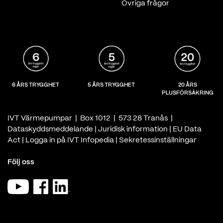
Övriga frågor
6 ÅRS TRYGGHET
5 ÅRS TRYGGHET
20 ÅRS
PLUSFÖRSÄKRING
IVT Värmepumpar | Box 1012 | 573 28 Tranås |
Dataskyddsmeddelande
|
Juridisk information
|
EU Data
Act
|
Logga in på IVT Infopedia
|
Sekretessinställningar
Följ oss