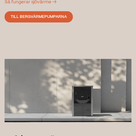
Så fungerar sjövärme →
TILL BERGVÄRMEPUMPARNA