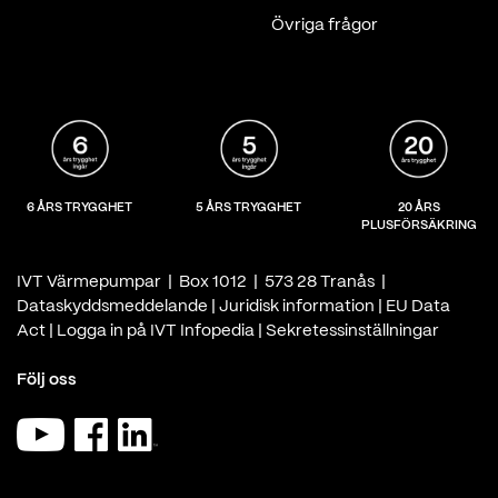
Övriga frågor
6 ÅRS TRYGGHET
5 ÅRS TRYGGHET
20 ÅRS
PLUSFÖRSÄKRING
IVT Värmepumpar | Box 1012 | 573 28 Tranås |
Dataskyddsmeddelande
|
Juridisk information
|
EU Data
Act
|
Logga in på IVT Infopedia
|
Sekretessinställningar
Följ oss