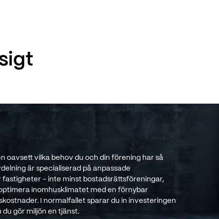
sigt
Men oavsett vilka behov du och din förening har så
vdelning är specialiserad på anpassade
v fastigheter - inte minst bostadsrättsföreningar,
g optimera inomhusklimatet med en förnybar
skostnader. I normalfallet sparar du in investeringen
du gör miljön en tjänst.