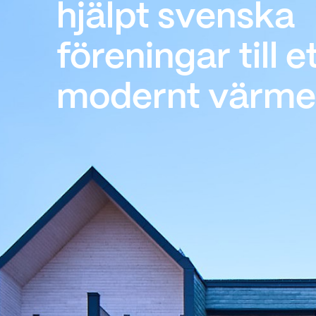
hjälpt svenska
föreningar till et
modernt värme