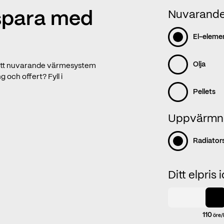
Nuvarande 
 spara med
El-eleme
Olja
 ditt nuvarande värmesystem
och offert? Fyll i
Pellets
Uppvärmn
Radiator
Ditt elpris 
13 100
110
öre
kr