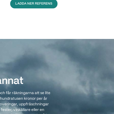
LADDA NER REFERENS
annat
 får räkningarna att se lite
a hundratusen kronor per år
noveringar, uppfräschningar
fester, vinkällare eller en