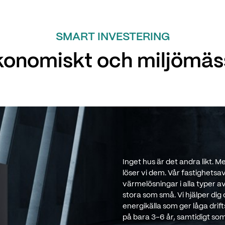
SMART INVESTERING
konomiskt och miljömäs
Inget hus är det andra likt. 
löser vi dem. Vår fastighetsa
värmelösningar i alla typer a
stora som små. Vi hjälper di
energikälla som ger låga drift
på bara 3-6 år, samtidigt som 