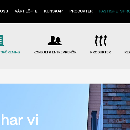
 OSS
VÅRT LÖFTE
KUNSKAP
PRODUKTER
FASTIGHETSPR
TSFÖRENING
KONSULT & ENTREPRENÖR
PRODUKTER
RE
har vi