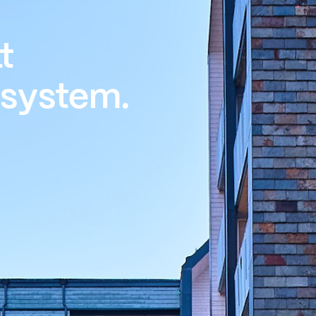
t
system.