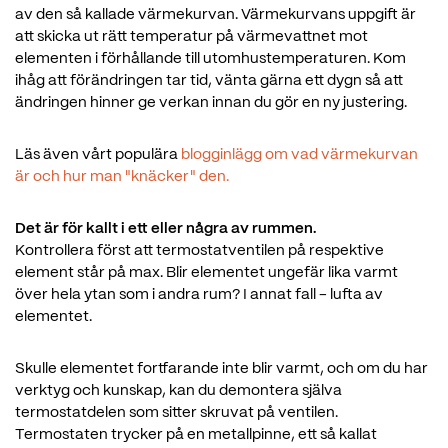
av den så kallade värmekurvan. Värmekurvans uppgift är
att skicka ut rätt temperatur på värmevattnet mot
elementen i förhållande till utomhustemperaturen. Kom
ihåg att förändringen tar tid, vänta gärna ett dygn så att
ändringen hinner ge verkan innan du gör en ny justering.
Läs även vårt populära
blogginlägg om vad värmekurvan
är och hur man "knäcker" den.
Det är för kallt i ett eller några av rummen.
Kontrollera först att termostatventilen på respektive
element står på max. Blir elementet ungefär lika varmt
över hela ytan som i andra rum? I annat fall - lufta av
elementet.
Skulle elementet fortfarande inte blir varmt, och om du har
verktyg och kunskap, kan du demontera själva
termostatdelen som sitter skruvat på ventilen.
Termostaten trycker på en metallpinne, ett så kallat