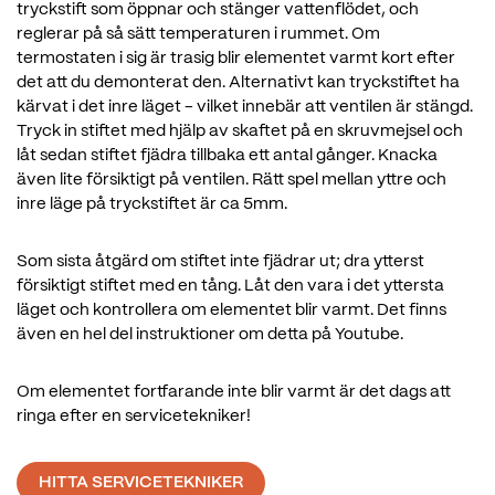
tryckstift som öppnar och stänger vattenflödet, och
reglerar på så sätt temperaturen i rummet. Om
termostaten i sig är trasig blir elementet varmt kort efter
det att du demonterat den.
Alternativt kan tryckstiftet ha
kärvat i det inre läget - vilket innebär att ventilen är stängd.
Tryck in stiftet med hjälp av skaftet på en skruvmejsel och
låt sedan stiftet fjädra tillbaka ett antal gånger. Knacka
även lite försiktigt på ventilen. Rätt spel mellan yttre och
inre läge på tryckstiftet är ca 5mm.
Som sista åtgärd om stiftet inte fjädrar ut; dra ytterst
försiktigt stiftet med en tång. Låt den vara i det yttersta
läget och kontrollera om elementet blir varmt. Det finns
även en hel del instruktioner om detta på Youtube.
Om elementet fortfarande inte blir varmt är det dags att
ringa efter en servicetekniker!
HITTA SERVICETEKNIKER