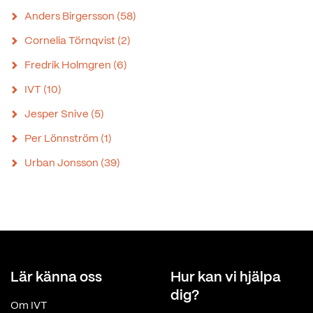
Anders Birgersson
(58)
Cornelia Törnqvist
(2)
Fredrik Holmgren
(6)
IVT
(10)
Jesper Snive
(5)
Per Lönnström
(1)
Urban Jonsson
(39)
Lär känna oss
Hur kan vi hjälpa
dig?
Om IVT