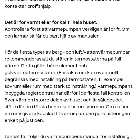
kontaktar proffshjälp.
Det är för varmt eller för kallt i hela huset.
Kontrollera först att värmepumpen verkligen är i drift. Om
den larmar så får du bäst hjälp av manualen.
För de flesta typer av berg- och luft/vattenvärmepumpar
rekommenderas att du ställer in termostaterna på full
värme. Detta gäller både element och
golvvärmetermostater. (Enstaka rum kan eventuellt
begränsas med inställning på termostaten, till exempel
sovrum eller rum med stark solinstrålning.) Värmepumpens
inbyggda reglercentral har därför i de flesta fall kontrollen
över värmen i större delen av huset och är således det
ställe där du i första hand skall justera värmen. Om du har
en rumsgivare kopplad till värmepumpen görs justeringen
enkelt på just den.
I annat fall följer du värmepumpens manual för inställning