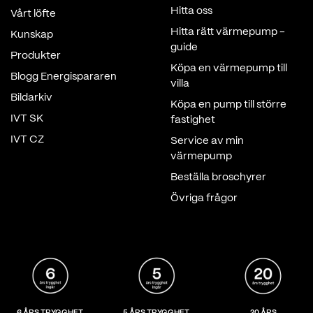
Hitta oss
Vårt löfte
Hitta rätt värmepump -
Kunskap
guide
Produkter
Köpa en värmepump till
Blogg Energispararen
villa
Bildarkiv
Köpa en pump till större
IVT SK
fastighet
IVT CZ
Service av min
värmepump
Beställa broschyrer
Övriga frågor
6 ÅRS TRYGGHET
5 ÅRS TRYGGHET
20 ÅRS