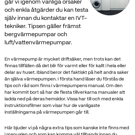
går vi igenom vanliga orsaker
och enkla åtgärder du kan testa
själv innan du kontaktar en IVT-
tekniker. Tipsen gäller främst
bergvärmepumpar och
luft/vattenvärmepumpar.
En värmepump är mycket driftsäker, men trots kan det
finnas tillfällen då det blir för varmt eller för kallt i hela eller
delar av huset. Ibland beror det faktiskt på helt andra saker
än själva värmepumpen. I första hand läser du förstås de
tips och råd som finns i värmepumpens manual. Om den
har kommit bort så har de flesta tillverkarna manualer att
ladda ned på deras hemsidor. Vissa har till och med enkla
instruktionsfilmer som visar hur de vanligaste
inställningarna på värmepumpen går till.
Här bjuder vi på några extra tips som kanske inte finns med
i manualen och som kan komma väl tillhands innan du