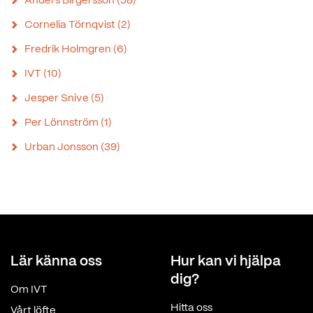
Anders Birgersson
(58)
Cornelia Törnqvist
(2)
Fredrik Holmgren
(6)
IVT
(10)
Jesper Snive
(5)
Per Lönnström
(1)
Urban Jonsson
(39)
Lär känna oss
Hur kan vi hjälpa
dig?
Om IVT
Hitta oss
Vårt löfte