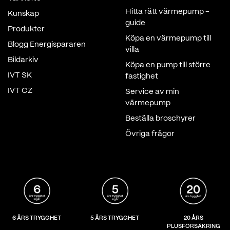
Hitta rätt värmepump -
Kunskap
guide
Produkter
Köpa en värmepump till
Blogg Energispararen
villa
Bildarkiv
Köpa en pump till större
IVT SK
fastighet
IVT CZ
Service av min
värmepump
Beställa broschyrer
Övriga frågor
6 ÅRS TRYGGHET
5 ÅRS TRYGGHET
20 ÅRS
PLUSFÖRSÄKRING