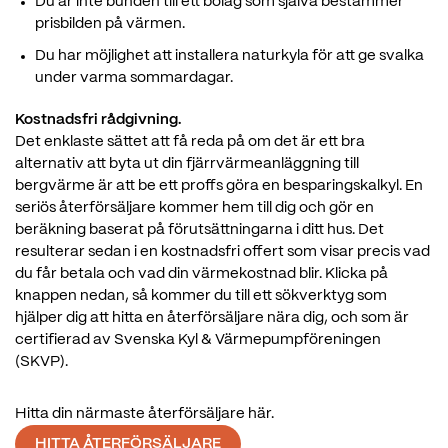
Du är inte bunden till ett bolag som själva bestämmer
prisbilden på värmen.
Du har möjlighet att installera naturkyla för att ge svalka
under varma sommardagar.
Kostnadsfri rådgivning.
Det enklaste sättet att få reda på om det är ett bra
alternativ att byta ut din fjärrvärmeanläggning till
bergvärme är att be ett proffs göra en besparingskalkyl. En
seriös återförsäljare kommer hem till dig och gör en
beräkning baserat på förutsättningarna i ditt hus. Det
resulterar sedan i en kostnadsfri offert som visar precis vad
du får betala och vad din värmekostnad blir. Klicka på
knappen nedan, så kommer du till ett sökverktyg som
hjälper dig att hitta en återförsäljare nära dig, och som är
certifierad av Svenska Kyl & Värmepumpföreningen
(SKVP).
Hitta din närmaste återförsäljare här.
HITTA ÅTERFÖRSÄLJARE