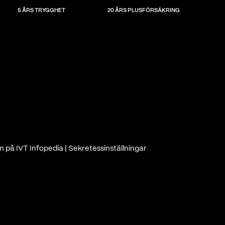
5 ÅRS TRYGGHET
20 ÅRS PLUSFÖRSÄKRING
n på IVT Infopedia
|
Sekretessinställningar