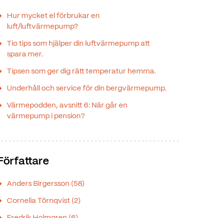
Hur mycket el förbrukar en
luft/luftvärmepump?
Tio tips som hjälper din luftvärmepump att
spara mer.
Tipsen som ger dig rätt temperatur hemma.
Underhåll och service för din bergvärmepump.
Värmepodden, avsnitt 6: När går en
värmepump i pension?
Författare
Anders Birgersson
(58)
Cornelia Törnqvist
(2)
Fredrik Holmgren
(6)