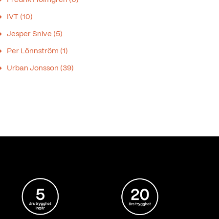
IVT
(10)
Jesper Snive
(5)
Per Lönnström
(1)
Urban Jonsson
(39)