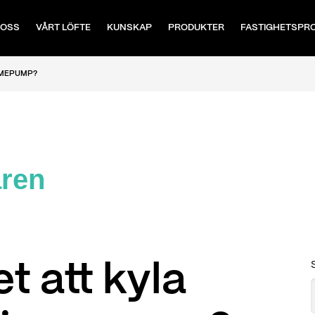
 OSS
VÅRT LÖFTE
KUNSKAP
PRODUKTER
FASTIGHETSPR
RMEPUMP?
aren
t att kyla