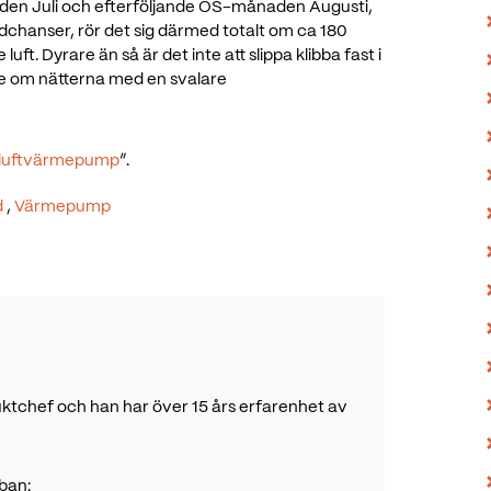
den Juli och efterföljande OS-månaden Augusti,
hanser, rör det sig därmed totalt om ca 180
ft. Dyrare än så är det inte att slippa klibba fast i
re om nätterna med en svalare
ft/luftvärmepump
”.
d
,
Värmepump
ktchef och han har över 15 års erfarenhet av
ban: