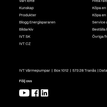
Vårt löfte
Hitta rä
Kunskap
Köpa en 
Produkter
Köpa en p
Blogg Energispararen
Service
Bildarkiv
Beställa
IVT SK
Övriga f
IVT CZ
IVT Värmepumpar | Box 1012 | 573 28 Tranås |
Dat
Följ oss