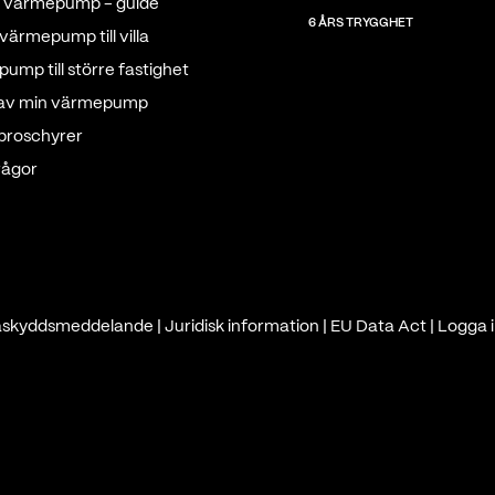
tt värmepump - guide
6 ÅRS TRYGGHET
värmepump till villa
ump till större fastighet
 av min värmepump
 broschyrer
rågor
askyddsmeddelande
|
Juridisk information
|
EU Data Act
|
Logga i