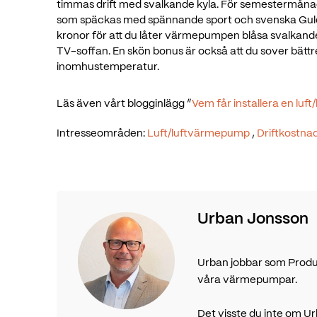
timmas drift med svalkande kyla. För semestermåna
som späckas med spännande sport och svenska Guldc
kronor för att du låter värmepumpen blåsa svalkande lu
TV-soffan. En skön bonus är också att du sover bätt
inomhustemperatur.
Läs även vårt blogginlägg ”
Vem får installera en lu
Intresseområden:
Luft/luftvärmepump
,
Driftkostna
Urban Jonsson
Urban jobbar som Produ
våra värmepumpar.
Det visste du inte om Ur