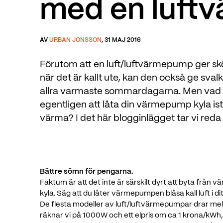
med en luft
AV
URBAN JONSSON
, 31 MAJ 2016
Förutom att en luft/luftvärmepump ger s
när det är kallt ute, kan den också ge sval
allra varmaste sommardagarna. Men vad 
egentligen att låta din värmepump kyla istä
värma? I det här blogginlägget tar vi reda
Bättre sömn för pengarna.
Faktum är att det inte är särskilt dyrt att byta från vä
kyla. Säg att du låter värmepumpen blåsa kall luft i dit
De flesta modeller av luft/luftvärmepumpar drar mell
räknar vi på 1000W och ett elpris om ca 1 krona/kWh