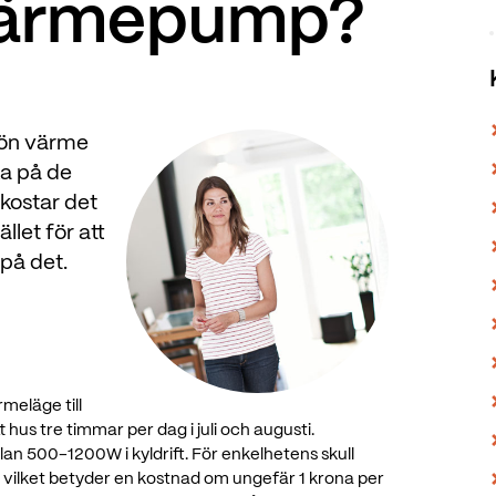
värmepump?
kön värme
ka på de
kostar det
llet för att
 på det.
rmeläge till
t hus tre timmar per dag i juli och augusti.
an 500-1200W i kyldrift. För enkelhetens skull
, vilket betyder en kostnad om ungefär 1 krona per