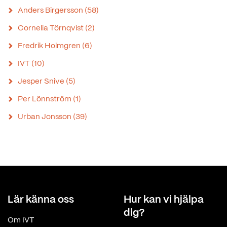
Anders Birgersson
(58)
Cornelia Törnqvist
(2)
Fredrik Holmgren
(6)
IVT
(10)
Jesper Snive
(5)
Per Lönnström
(1)
Urban Jonsson
(39)
Lär känna oss
Hur kan vi hjälpa
dig?
Om IVT