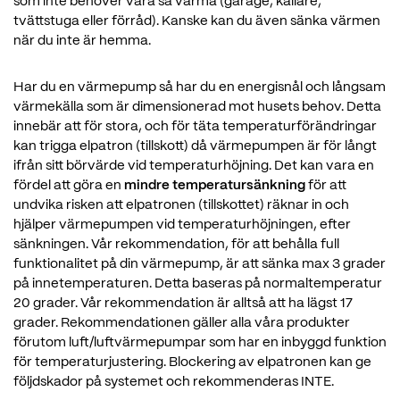
som inte behöver vara så varma (garage, källare,
tvättstuga eller förråd). Kanske kan du även sänka värmen
när du inte är hemma.
Har du en värmepump så har du en energisnål och långsam
värmekälla som är dimensionerad mot husets behov. Detta
innebär att för stora, och för täta temperaturförändringar
kan trigga elpatron (tillskott) då värmepumpen är för långt
ifrån sitt börvärde vid temperaturhöjning. Det kan vara en
fördel att göra en
mindre temperatursänkning
för att
undvika risken att elpatronen (tillskottet) räknar in och
hjälper värmepumpen vid temperaturhöjningen, efter
sänkningen. Vår rekommendation, för att behålla full
funktionalitet på din värmepump, är att sänka max 3 grader
på innetemperaturen. Detta baseras på normaltemperatur
20 grader. Vår rekommendation är alltså att ha lägst 17
grader. Rekommendationen gäller alla våra produkter
förutom luft/luftvärmepumpar som har en inbyggd funktion
för temperaturjustering. Blockering av elpatronen kan ge
följdskador på systemet och rekommenderas INTE.