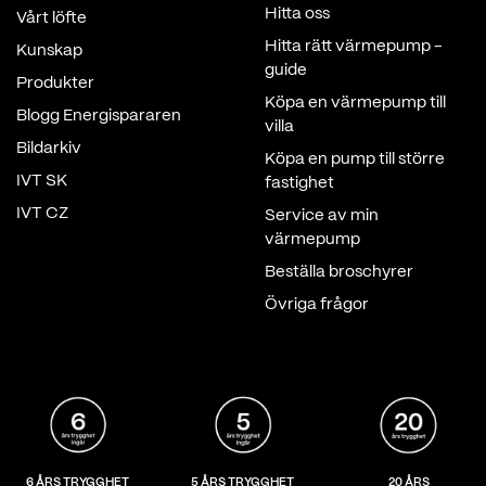
Hitta oss
Vårt löfte
Hitta rätt värmepump -
Kunskap
guide
Produkter
Köpa en värmepump till
Blogg Energispararen
villa
Bildarkiv
Köpa en pump till större
IVT SK
fastighet
IVT CZ
Service av min
värmepump
Beställa broschyrer
Övriga frågor
6 ÅRS TRYGGHET
5 ÅRS TRYGGHET
20 ÅRS