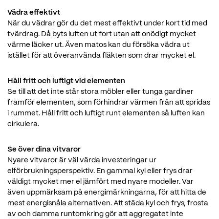
Vädra effektivt
När du vädrar gör du det mest effektivt under kort tid med
tvärdrag. Då byts luften ut fort utan att onödigt mycket
värme läcker ut. Även matos kan du försöka vädra ut
istället för att överanvända fläkten som drar mycket el.
Håll fritt och luftigt vid elementen
Se till att det inte står stora möbler eller tunga gardiner
framför elementen, som förhindrar värmen från att spridas
i rummet. Håll fritt och luftigt runt elementen så luften kan
cirkulera.
Se över dina vitvaror
Nyare vitvaror är väl värda investeringar ur
elförbrukningsperspektiv. En gammal kyl eller frys drar
väldigt mycket mer el jämfört med nyare modeller. Var
även uppmärksam på energimärkningarna, för att hitta de
mest energisnåla alternativen. Att städa kyl och frys, frosta
av och damma runtomkring gör att aggregatet inte