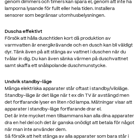
genom dimmers och timers kan spara el, genom att inte ha
lamporna lysande för fullt eller hela tiden. Installera
sensorer som begränsar utomhusbelysningen.
Duscha effektivt
Försök att hålla duschtiden kort då produktion av
varmvatten är energikrävande och en dusch kan bli väldigt
dyr. Tänk även på att stänga av vattnet i duschen när du
tvålar in dig. Du kan även sänka värmen på duschvattnet
samt skaffa ett snålspolande duschmunstycke.
Undvik standby-läge
Många elektriska apparater står oftast i standby/viloläge.
Standby-läge är det läge när t ex din TV är avstängd men
det fortfarande lyser en liten röd lampa. Mätningar visar att
apparater i standby-läge fortfarande drar el.
Det är inte mycket men tillsammans kan alla dina apparater
dra en hel del och det är ganska onödigt att betala för något
när man inte använder dem.
Så försök att helt stänga av alla apparater som bara står i