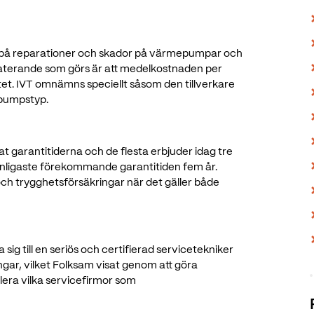
r på reparationer och skador på värmepumpar och
taterande som görs är att medelkostnaden per
tet. IVT omnämns speciellt såsom den tillverkare
pumpstyp.
 garantitiderna och de flesta erbjuder idag tre
anligaste förekommande garantitiden fem år.
och trygghetsförsäkringar när det gäller både
sig till en seriös och certifierad servicetekniker
ngar, vilket Folksam visat genom att göra
lera vilka servicefirmor som