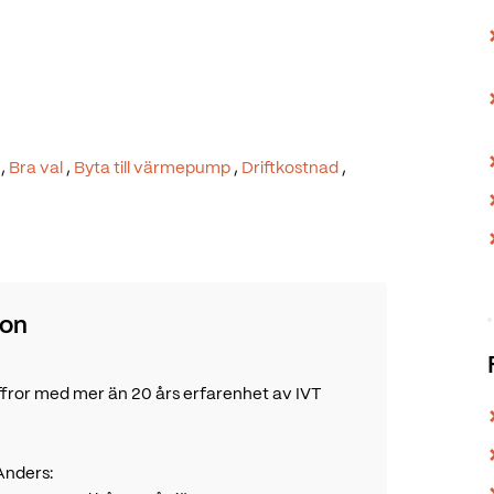
,
Bra val
,
Byta till värmepump
,
Driftkostnad
,
son
siffror med mer än 20 års erfarenhet av IVT
Anders: