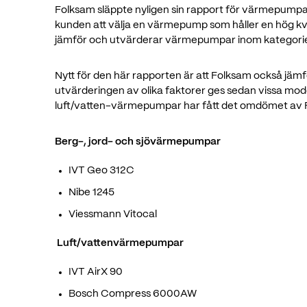
Folksam släppte nyligen sin rapport för värmepumpar 
kunden att välja en värmepump som håller en hög kva
jämför och utvärderar värmepumpar inom kategorierna
Nytt för den här rapporten är att Folksam också jä
utvärderingen av olika faktorer ges sedan vissa mod
luft/vatten-värmepumpar har fått det omdömet av 
Berg-, jord- och sjövärmepumpar
IVT Geo 312C
Nibe 1245
Viessmann Vitocal
Luft/vattenvärmepumpar
IVT AirX 90
Bosch Compress 6000AW