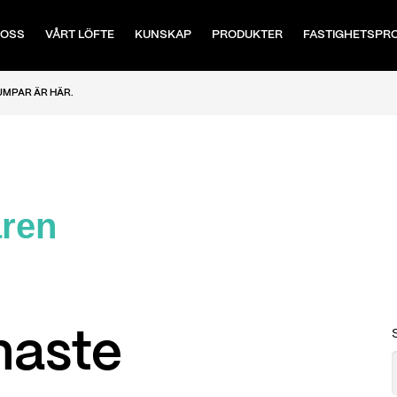
 OSS
VÅRT LÖFTE
KUNSKAP
PRODUKTER
FASTIGHETSPR
MPAR ÄR HÄR.
aren
naste