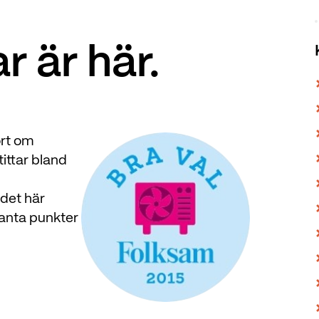
 är här.
ort om
ittar bland
det här
santa punkter