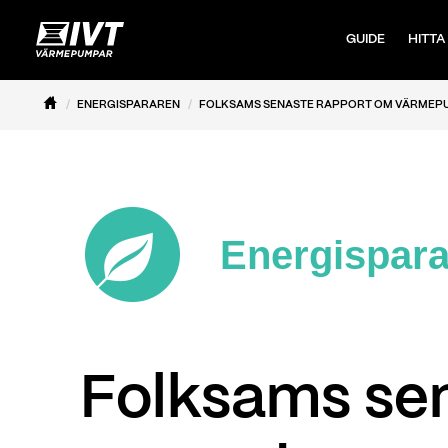
GUIDE
HITTA
ENERGISPARAREN
FOLKSAMS SENASTE RAPPORT OM VÄRMEPU
Energispar
Folksams se