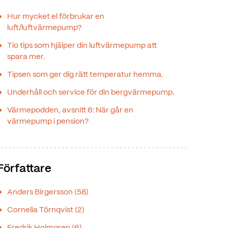
Hur mycket el förbrukar en
luft/luftvärmepump?
Tio tips som hjälper din luftvärmepump att
spara mer.
Tipsen som ger dig rätt temperatur hemma.
Underhåll och service för din bergvärmepump.
Värmepodden, avsnitt 6: När går en
värmepump i pension?
Författare
Anders Birgersson
(58)
Cornelia Törnqvist
(2)
Fredrik Holmgren
(6)