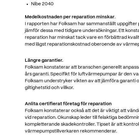
Nibe 2040
Medelkostnaden per reparation minskar
.
I rapporten har Folksam har sammanställt uppgifte
jämför dessa med tidigare undersökningar. Ett kons
reparation har minskat tack vare en förbättrad kvali
med lägst reparationskostnad oberoende av värme
Längre garantier.
Folksam konstaterar att branschen generellt anpassat
års garanti. Specifikt för luftvärmepumpar är den v
Folksam understryker vikten av att jämföra garanti 
giltighetstid och villkor.
Anlita certifierat företag för reparation
Folksam konstaterar också att det är viktigt att vända 
vid reparation. Okunskap leder till felaktiga bedömni
kompletterande skadekontroller. Tipset är att kontrol
värmepumpstillverkaren rekommenderar.