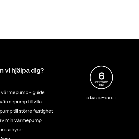
n vi hjälpa dig?
tt värmepump - guide
6 ÅRS TRYGGHET
värmepump till villa
ump till större fastighet
 av min värmepump
 broschyrer