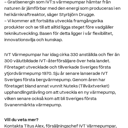
– Gratisenergin som IVT:s värmepumpar hämtar från
naturen är jämförbar med den energi som produceras i en
hel kärnkraftreaktor, säger Styrbjörn Drugge.
– Vi kommer att fortsätta utveckla framgångsrika
produkter och se till att alltid ligga steget före vadgäller
teknikutveckling. Basen för detta ligger i vår flexibilitet,
innovationsvilja och kunskap.
IVT Värmepumpar har idag cirka 330 anställda och fler än
300 välutbildade IVT-återförsäljare över hela landet.
Företaget utvecklade och tillverkade Sveriges första
ytjordvärmepump 1970. Sju år senare lanserade IVT
Sveriges första bergvärmepump. Genom åren har
företaget bland annat vunnit Nuteks (Tillväxtverket)
upphandlingstävling om att utveckla en ny värmepump,
vilken senare också kom att bli Sveriges första
Svanenmärkta värmepump.
Vill du veta mer?
Kontakta Titus Alex, försäljningschef IVT Värmepumpar,