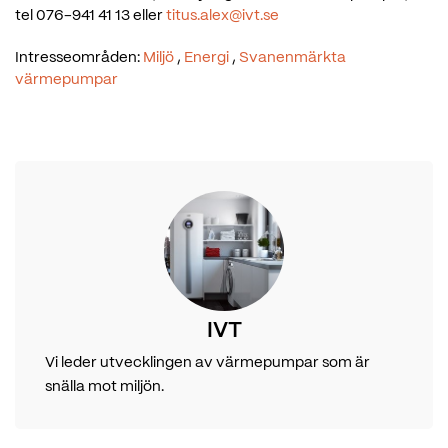
tel 076-941 41 13 eller
titus.alex@ivt.se
Intresseområden:
Miljö
,
Energi
,
Svanenmärkta
värmepumpar
IVT
Vi leder utvecklingen av värmepumpar som är
snälla mot miljön.