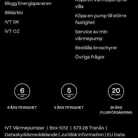
Blogg Energispararen
villa
Bildarkiv
Köpa en pump till större
IVT SK
fastighet
IVT CZ
Service av min
värmepump
Beställa broschyrer
Övriga frågor
6 ÅRS TRYGGHET
5 ÅRS TRYGGHET
20 ÅRS
PLUSFÖRSÄKRING
IVT Värmepumpar | Box 1012 | 573 28 Tranås |
Dataskyddsmeddelande
|
Juridisk information
|
EU Data