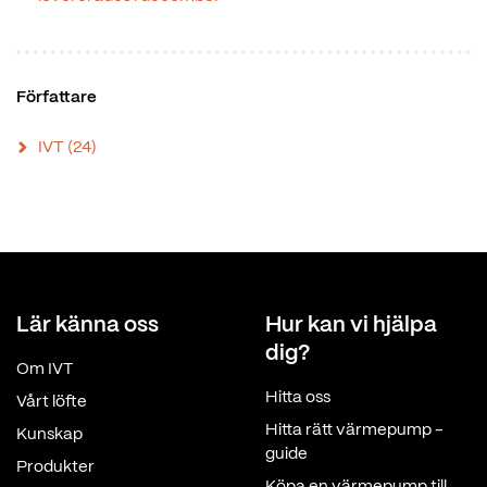
Författare
IVT
(24)
Lär känna oss
Hur kan vi hjälpa
dig?
Om IVT
Hitta oss
Vårt löfte
Hitta rätt värmepump -
Kunskap
guide
Produkter
Köpa en värmepump till