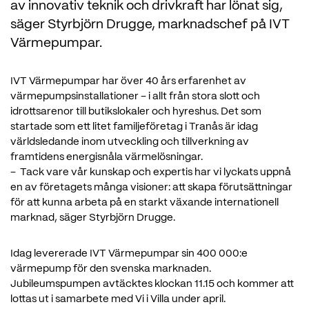
av innovativ teknik och drivkraft har lönat sig,
säger Styrbjörn Drugge, marknadschef på IVT
Värmepumpar.
IVT Värmepumpar har över 40 års erfarenhet av
värmepumpsinstallationer – i allt från stora slott och
idrottsarenor till butikslokaler och hyreshus. Det som
startade som ett litet familjeföretag i Tranås är idag
världsledande inom utveckling och tillverkning av
framtidens energisnåla värmelösningar.
– Tack vare vår kunskap och expertis har vi lyckats uppnå
en av företagets många visioner: att skapa förutsättningar
för att kunna arbeta på en starkt växande internationell
marknad, säger Styrbjörn Drugge.
Idag levererade IVT Värmepumpar sin 400 000:e
värmepump för den svenska marknaden.
Jubileumspumpen avtäcktes klockan 11.15 och kommer att
lottas ut i samarbete med Vi i Villa under april.