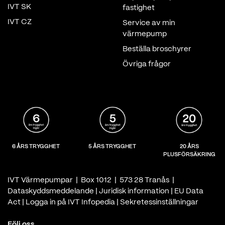
IVT SK
fastighet
IVT CZ
Service av min
värmepump
Beställa broschyrer
Övriga frågor
6 ÅRS TRYGGHET
5 ÅRS TRYGGHET
20 ÅRS
PLUSFÖRSÄKRING
IVT Värmepumpar | Box 1012 | 573 28 Tranås |
Dataskyddsmeddelande
|
Juridisk information
|
EU Data
Act
|
Logga in på IVT Infopedia
|
Sekretessinställningar
Följ oss