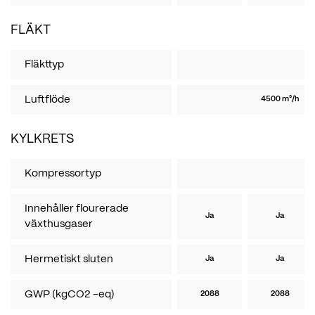
FLÄKT
Fläkttyp
Luftflöde
4500 m³/h
KYLKRETS
Kompressortyp
Innehåller flourerade
Ja
Ja
växthusgaser
Hermetiskt sluten
Ja
Ja
GWP (kgCO2 -eq)
2088
2088