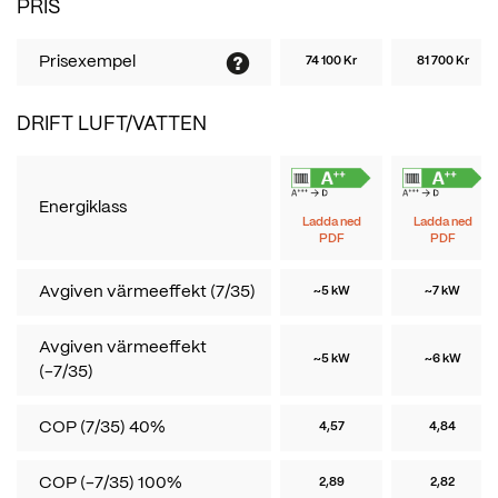
PRIS
Prisexempel
74 100 Kr
81 700 Kr
DRIFT LUFT/VATTEN
Energiklass
Ladda ned
Ladda ned
PDF
PDF
Avgiven värmeeffekt (7/35)
~5 kW
~7 kW
Avgiven värmeeffekt
~5 kW
~6 kW
(-7/35)
COP (7/35) 40%
4,57
4,84
COP (-7/35) 100%
2,89
2,82