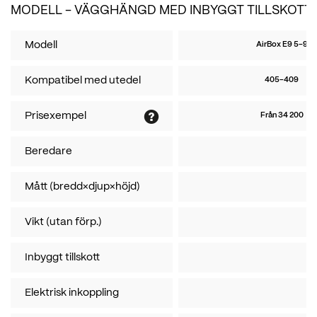
MODELL - VÄGGHÄNGD MED INBYGGT TILLSKOTT
Modell
AirBox E9 5-9
Kompatibel med utedel
405-409
Prisexempel
Från 34 200
Beredare
Mått (bredd×djup×höjd)
Vikt (utan förp.)
Inbyggt tillskott
Elektrisk inkoppling