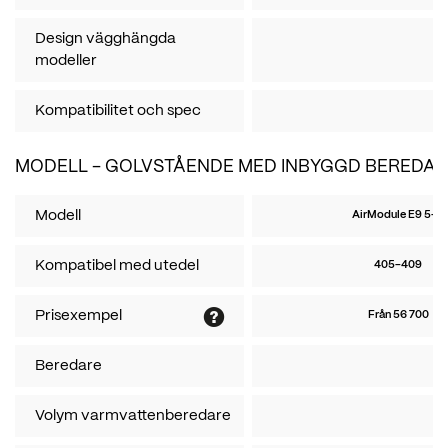
Design vägghängda
modeller
Kompatibilitet och spec
MODELL - GOLVSTÅENDE MED INBYGGD BEREDA
Modell
AirModule E9 5-9
Kompatibel med utedel
405-409
Prisexempel
Från 56 700
Beredare
Volym varmvattenberedare