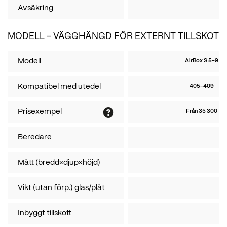
Avsäkring
MODELL - VÄGGHÄNGD FÖR EXTERNT TILLSKOTT
Modell
AirBox S 5-9
Kompatibel med utedel
405-409
Prisexempel
Från 35 300
Beredare
Mått (bredd×djup×höjd)
Vikt (utan förp.) glas/plåt
Inbyggt tillskott