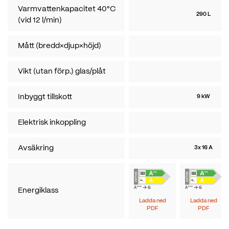
Varmvattenkapacitet 40°C
290 L
(vid 12 l/min)
Mått (bredd×djup×höjd)
Vikt (utan förp.) glas/plåt
Inbyggt tillskott
9 kW
Elektrisk inkoppling
Avsäkring
3x 16 A
Energiklass
Ladda ned
Ladda ned
PDF
PDF