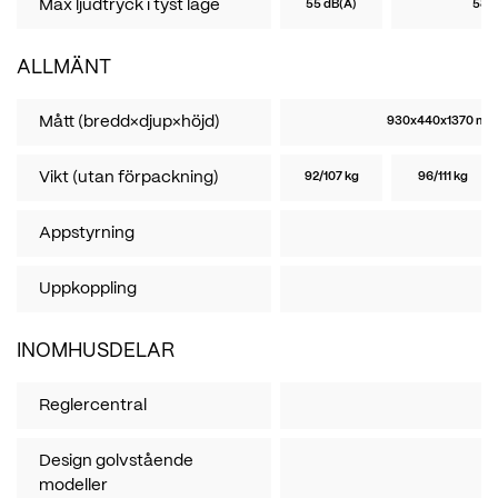
Max ljudtryck i tyst läge
55 dB(A)
58 d
ALLMÄNT
Mått (bredd×djup×höjd)
930x440x1370 mm
Vikt (utan förpackning)
92/107 kg
96/111 kg
Appstyrning
Uppkoppling
INOMHUSDELAR
Reglercentral
Design golvstående
modeller