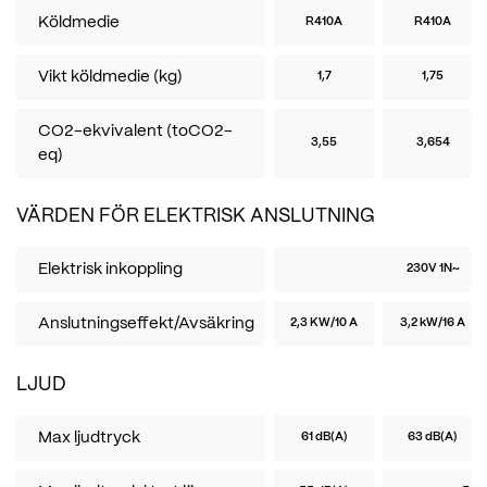
Köldmedie
R410A
R410A
Vikt köldmedie (kg)
1,7
1,75
CO2-ekvivalent (toCO2-
3,55
3,654
eq)
VÄRDEN FÖR ELEKTRISK ANSLUTNING
Elektrisk inkoppling
230V 1N~
Anslutningseffekt/Avsäkring
2,3 KW/10 A
3,2 kW/16 A
LJUD
Max ljudtryck
61 dB(A)
63 dB(A)