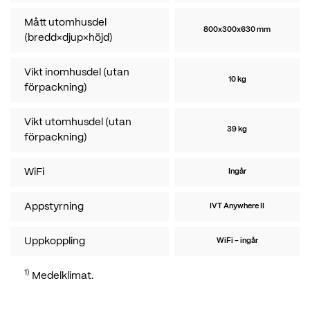
Mått utomhusdel
800x300x630 mm
(bredd×djup×höjd)
Vikt inomhusdel (utan
10 kg
förpackning)
Vikt utomhusdel (utan
39 kg
förpackning)
WiFi
Ingår
Appstyrning
IVT Anywhere II
Uppkoppling
WiFi - ingår
1)
Medelklimat.