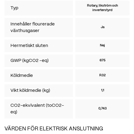
Rotary, likström och
Typ
inverterstyrd
Innehåller flourerade
Ja
växthusgaser
Hermetiskt sluten
Nej
GWP (kgCO2 -eq)
675
Köldmedie
R32
Vikt köldmedie (kg)
1,1
CO2-ekvivalent (toCO2-
0,743
eq)
VÄRDEN FÖR ELEKTRISK ANSLUTNING