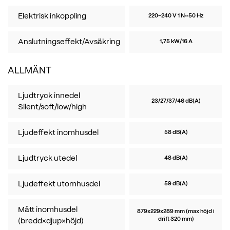
Elektrisk inkoppling
220-240 V 1 N~50 Hz
Anslutningseffekt/Avsäkring
1,75 kW/16 A
ALLMÄNT
Ljudtryck innedel
23/27/37/46 dB(A)
Silent/soft/low/high
Ljudeffekt inomhusdel
58 dB(A)
Ljudtryck utedel
48 dB(A)
Ljudeffekt utomhusdel
59 dB(A)
Mått inomhusdel
879x229x289 mm (max höjd i
drift 320 mm)
(bredd×djup×höjd)