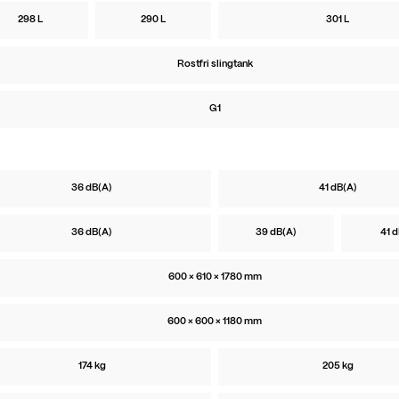
298 L
290 L
301 L
Rostfri slingtank
G1
36 dB(A)
41 dB(A)
36 dB(A)
39 dB(A)
41 d
600 × 610 × 1780 mm
600 × 600 × 1180 mm
174 kg
205 kg