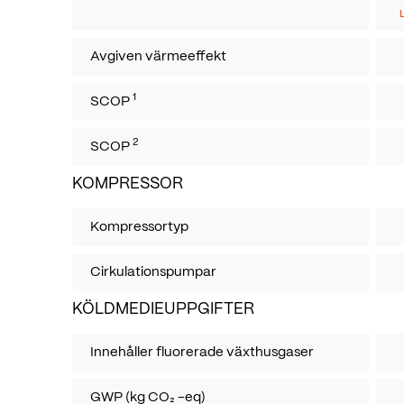
Avgiven värmeeffekt
1
SCOP
2
SCOP
KOMPRESSOR
Kompressortyp
Cirkulationspumpar
KÖLDMEDIEUPPGIFTER
Innehåller fluorerade växthusgaser
GWP (kg CO₂ -eq)