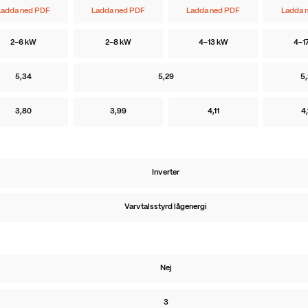
Ladda ned PDF
Ladda ned PDF
Ladda ned PDF
Ladda 
2–6 kW
2–8 kW
4–13 kW
4–1
5,34
5,29
5,
3,80
3,99
4,11
4,
Inverter
Varvtalsstyrd lågenergi
Nej
3