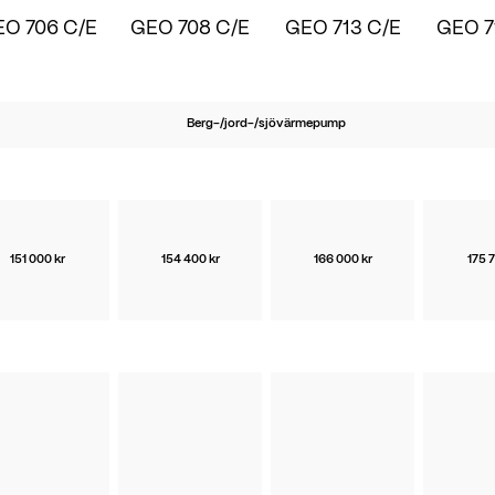
O 706 C/E
GEO 708 C/E
GEO 713 C/E
GEO 7
Berg-/jord-/sjövärmepump
151 000 kr
154 400 kr
166 000 kr
175 7