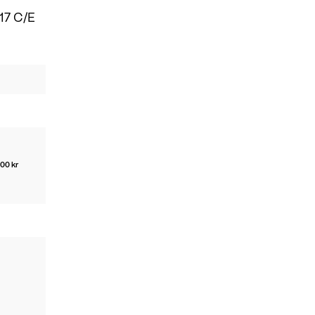
17 C/E
00 kr