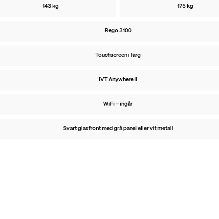
143 kg
175 kg
Rego 3100
Touchscreen i färg
IVT Anywhere II
WiFi – ingår
Svart glasfront med grå panel eller vit metall