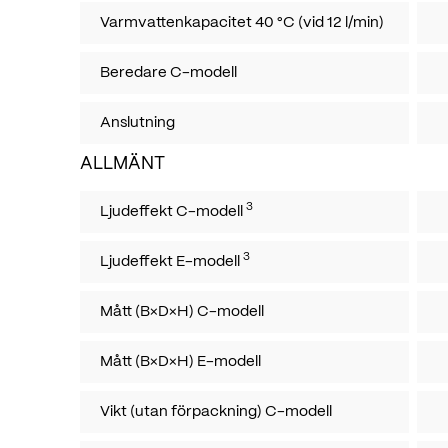
Varmvattenkapacitet 40 °C (vid 12 l/min)
Beredare C-modell
Anslutning
ALLMÄNT
3
Ljudeffekt C-modell
3
Ljudeffekt E-modell
Mått (B×D×H) C-modell
Mått (B×D×H) E-modell
Vikt (utan förpackning) C-modell