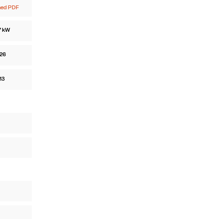
ned PDF
7 kW
26
13