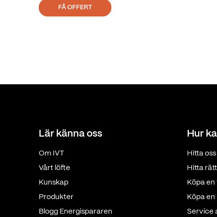
FÅ OFFERT
Lär känna oss
Hur ka
Om IVT
Hitta oss
Vårt löfte
Hitta rä
Kunskap
Köpa en 
Produkter
Köpa en p
Blogg Energispararen
Service