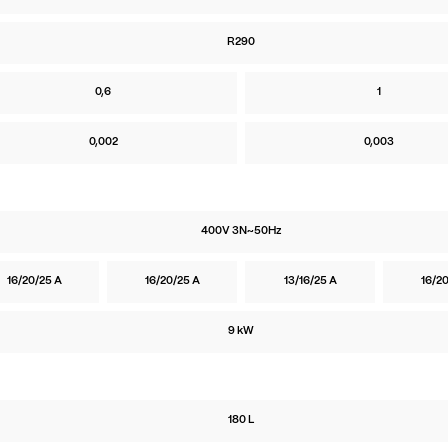
R290
0,6
1
0,002
0,003
400V 3N~50Hz
16/20/25 A
16/20/25 A
13/16/25 A
16/20
9 kW
180 L