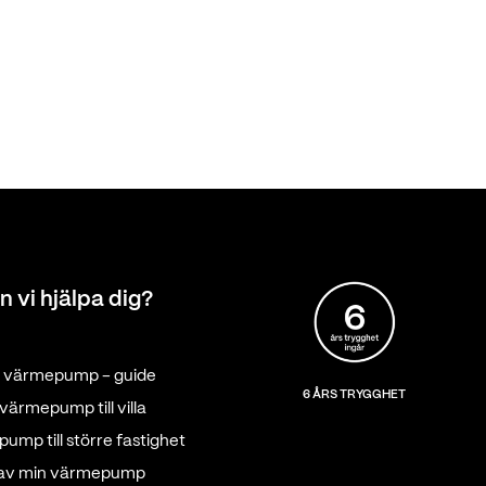
n vi hjälpa dig?
tt värmepump - guide
6 ÅRS TRYGGHET
värmepump till villa
ump till större fastighet
 av min värmepump