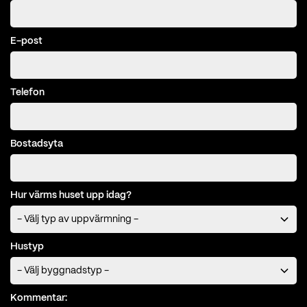
Få offert på installation av Geo
600 från en återförsäljare
När vi fått dina kontaktuppgifter skickar vi dem vidare till en
IVT återförsäljare på din ort, som kommer ta kontakt med
dig så snart de kan. Du binder inte upp dig till något genom
att fylla i detta formulär.
Förnamn
Efternamn
Postnummer (för installationsplatsen)
Postort