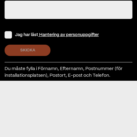
E-post
Telefon
Bostadsyta
Hur värms huset upp idag?
Hustyp
Kommentar: