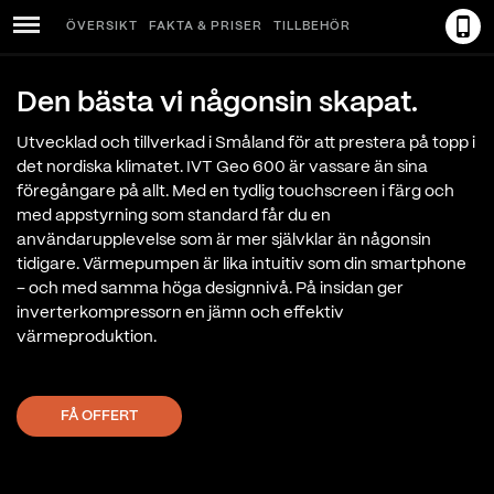
ÖVERSIKT
FAKTA & PRISER
TILLBEHÖR
Menu
Den bästa vi någonsin skapat.
Utvecklad och tillverkad i Småland för att prestera på topp i
det nordiska klimatet. IVT Geo 600 är vassare än sina
föregångare på allt. Med en tydlig touchscreen i färg och
med appstyrning som standard får du en
användarupplevelse som är mer självklar än någonsin
tidigare. Värmepumpen är lika intuitiv som din smartphone
– och med samma höga designnivå. På insidan ger
inverterkompressorn en jämn och effektiv
värmeproduktion.
FÅ OFFERT