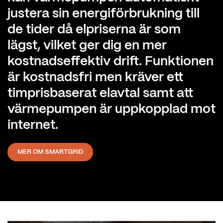
justera sin energi­förbrukning till
de tider då elpriserna är som
lägst, vilket ger dig en mer
kostnads­effektiv drift. Funktionen
är kostnad­sfri men kräver ett
timpris­baserat elavtal samt att
värme­pumpen är upp­kopplad mot
internet.
MER OM SMARTGRID