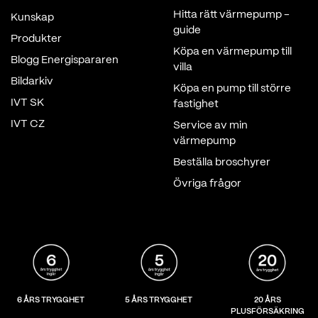
Hitta rätt värmepump -
Kunskap
guide
Produkter
Köpa en värmepump till
Blogg Energispararen
villa
Bildarkiv
Köpa en pump till större
IVT SK
fastighet
IVT CZ
Service av min
värmepump
Beställa broschyrer
Övriga frågor
6 ÅRS TRYGGHET
5 ÅRS TRYGGHET
20 ÅRS
PLUSFÖRSÄKRING