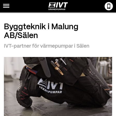
Menu
Byggteknik i Malung
AB/Sälen
IVT-partner för värmepumpar i Sälen