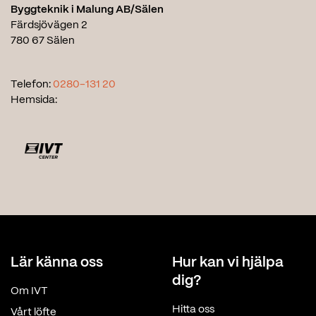
Byggteknik i Malung AB/Sälen
Färdsjövägen 2
780 67 Sälen
Telefon:
0280-131 20
Hemsida:
Lär känna oss
Hur kan vi hjälpa
dig?
Om IVT
Hitta oss
Vårt löfte