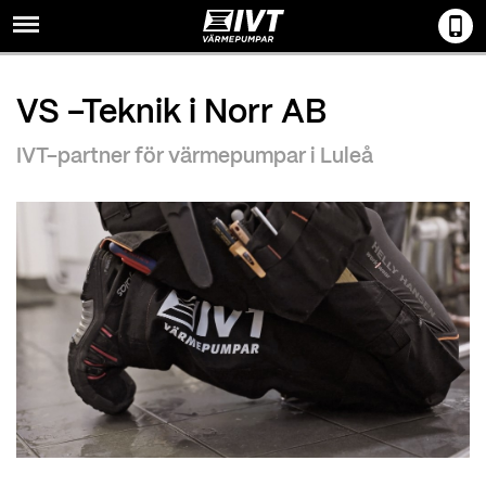
Menu
VS –Teknik i Norr AB
IVT-partner för värmepumpar i Luleå