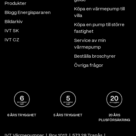
guide
Produkter
Köpa en värmepump till
Blogg Energispararen
villa
Bildarkiv
Köpa en pump till större
IVT SK
fastighet
IVT CZ
Service av min
värmepump
Beställa broschyrer
Övriga frågor
6 ÅRS TRYGGHET
5 ÅRS TRYGGHET
20 ÅRS
PLUSFÖRSÄKRING
IVT Värmepumpar | Box 1012 | 573 28 Tranås |