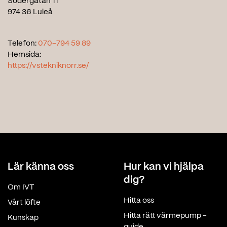
Södergatan 11
974 36 Luleå
Telefon:
070-794 59 89
Hemsida:
https://vstekniknorr.se/
Lär känna oss
Hur kan vi hjälpa
dig?
Om IVT
Hitta oss
Vårt löfte
Hitta rätt värmepump -
Kunskap