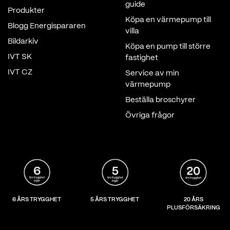
guide
Produkter
Köpa en värmepump till
Blogg Energispararen
villa
Bildarkiv
Köpa en pump till större
IVT SK
fastighet
IVT CZ
Service av min
värmepump
Beställa broschyrer
Övriga frågor
6 ÅRS TRYGGHET
5 ÅRS TRYGGHET
20 ÅRS
PLUSFÖRSÄKRING