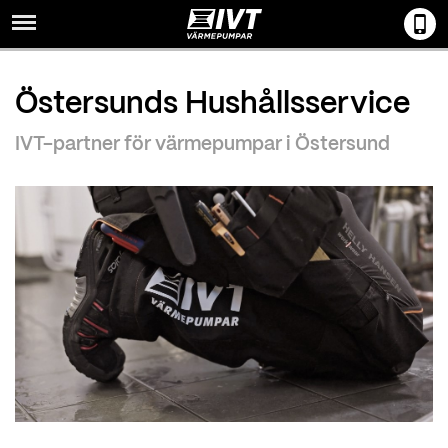
Menu
Östersunds Hushållsservice
IVT-partner för värmepumpar i Östersund