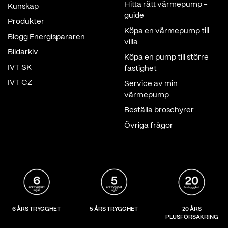
Hitta rätt värmepump -
Kunskap
guide
Produkter
Köpa en värmepump till
Blogg Energispararen
villa
Bildarkiv
Köpa en pump till större
IVT SK
fastighet
IVT CZ
Service av min
värmepump
Beställa broschyrer
Övriga frågor
6 ÅRS TRYGGHET
5 ÅRS TRYGGHET
20 ÅRS
PLUSFÖRSÄKRING