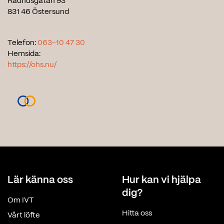
Rådhusgatan 93
831 46 Östersund
Telefon:
063-10 47 30
Hemsida:
https://ohs.nu/
Lär känna oss
Hur kan vi hjälpa
dig?
Om IVT
Hitta oss
Vårt löfte