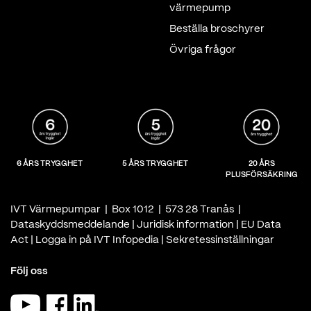
värmepump
Beställa broschyrer
Övriga frågor
6 ÅRS TRYGGHET
5 ÅRS TRYGGHET
20 ÅRS
PLUSFÖRSÄKRING
IVT Värmepumpar | Box 1012 | 573 28 Tranås |
Dataskyddsmeddelande
|
Juridisk information
|
EU Data
Act
|
Logga in på IVT Infopedia
|
Sekretessinställningar
Följ oss