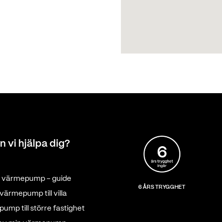
n vi hjälpa dig?
tt värmepump - guide
6 ÅRS TRYGGHET
värmepump till villa
ump till större fastighet