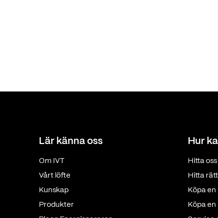
Lär känna oss
Hur ka
Om IVT
Hitta oss
Vårt löfte
Hitta rä
Kunskap
Köpa en 
Produkter
Köpa en p