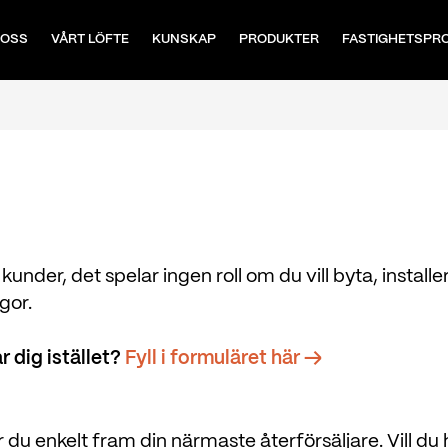
 OSS
VÅRT LÖFTE
KUNSKAP
PRODUKTER
FASTIGHETSPR
er, det spelar ingen roll om du vill byta, installe
gor.
r dig istället?
Fyll i formuläret här →
r du enkelt fram din närmaste återförsäljare. Vill du 