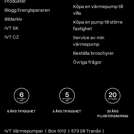
Produkter
Köpa en värmepump till
Blogg Energispararen
villa
Bildarkiv
Köpa en pump till större
IVT SK
fastighet
IVT CZ
Service av min
värmepump
Beställa broschyrer
Övriga frågor
6 ÅRS TRYGGHET
5 ÅRS TRYGGHET
20 ÅRS
PLUSFÖRSÄKRING
IVT Värmepumpar | Box 1012 | 573 28 Tranås |