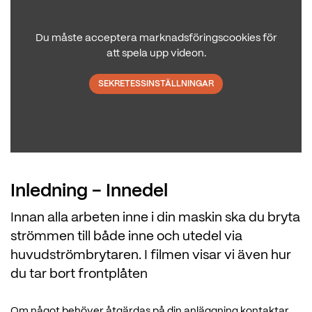
Du måste acceptera marknadsföringscookies för
att spela upp videon.
SEKRETESSINSTÄLLNINGAR
Inledning - Innedel
Innan alla arbeten inne i din maskin ska du bryta
strömmen till både inne och utedel via
huvudströmbrytaren. I filmen visar vi även hur
du tar bort frontplåten
Om något behöver åtgärdas på din anläggning kontaktar