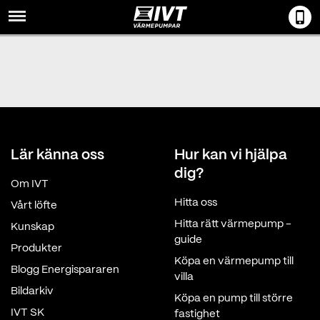
Menu
Lär känna oss
Hur kan vi hjälpa
dig?
Om IVT
Hitta oss
Vårt löfte
Hitta rätt värmepump -
Kunskap
guide
Produkter
Köpa en värmepump till
Blogg Energispararen
villa
Bildarkiv
Köpa en pump till större
IVT SK
fastighet