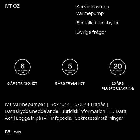
IVT CZ
Service av min
värmepump
Beställa broschyrer
Övriga frågor
6 ÅRS TRYGGHET
5 ÅRS TRYGGHET
20 ÅRS
PLUSFÖRSÄKRING
IVT Värmepumpar | Box 1012 | 573 28 Tranås |
Dataskyddsmeddelande
|
Juridisk information
|
EU Data
Act
|
Logga in på IVT Infopedia
|
Sekretessinställningar
Följ oss