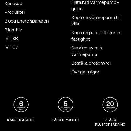
Hitta rätt värmepump -
Kunskap
guide
Produkter
Köpa en värmepump till
Blogg Energispararen
villa
Bildarkiv
Köpa en pump till större
IVT SK
fastighet
IVT CZ
Service av min
värmepump
Beställa broschyrer
Övriga frågor
6 ÅRS TRYGGHET
5 ÅRS TRYGGHET
20 ÅRS
PLUSFÖRSÄKRING