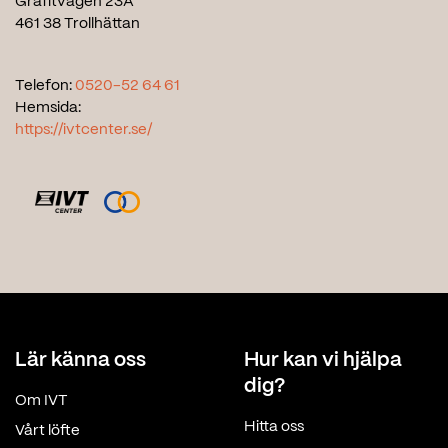
Grafitvägen 23A
461 38 Trollhättan
Telefon:
0520-52 64 61
Hemsida:
https://ivtcenter.se/
Lär känna oss
Hur kan vi hjälpa
dig?
Om IVT
Hitta oss
Vårt löfte