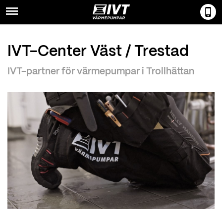
Menu
IVT-Center Väst / Trestad
IVT-partner för värmepumpar i Trollhättan