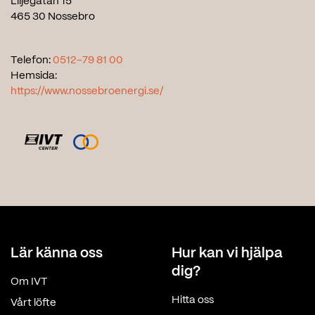
Liljegatan 15
465 30 Nossebro
Telefon:
0512-79 81 00
Hemsida:
https://www.nossebroenergi.se/
Lär känna oss
Hur kan vi hjälpa
dig?
Om IVT
Hitta oss
Vårt löfte