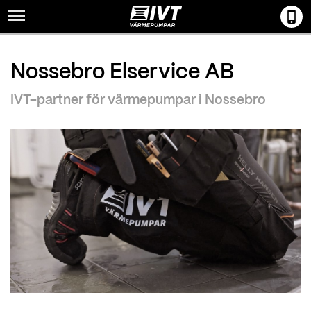
Menu
Nossebro Elservice AB
IVT-partner för värmepumpar i Nossebro