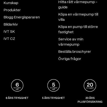
Hitta rätt värmepump -
Kunskap
guide
Produkter
Köpa en värmepump till
Blogg Energispararen
villa
Bildarkiv
Köpa en pump till större
IVT SK
fastighet
IVT CZ
Service av min
värmepump
Beställa broschyrer
Övriga frågor
6 ÅRS TRYGGHET
5 ÅRS TRYGGHET
20 ÅRS
PLUSFÖRSÄKRING