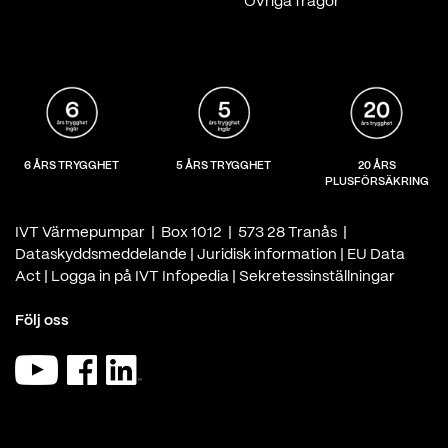
Övriga frågor
6 ÅRS TRYGGHET
5 ÅRS TRYGGHET
20 ÅRS
PLUSFÖRSÄKRING
IVT Värmepumpar | Box 1012 | 573 28 Tranås |
Dataskyddsmeddelande
|
Juridisk information
|
EU Data
Act
|
Logga in på IVT Infopedia
|
Sekretessinställningar
Följ oss