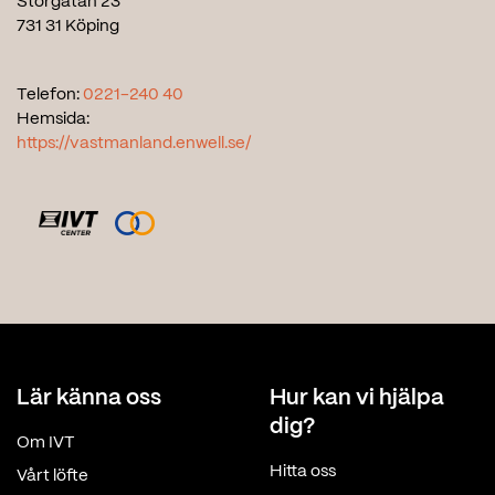
Storgatan 23
731 31 Köping
Telefon:
0221-240 40
Hemsida:
https://vastmanland.enwell.se/
Lär känna oss
Hur kan vi hjälpa
dig?
Om IVT
Hitta oss
Vårt löfte