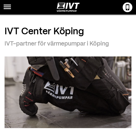
Menu
IVT Center Köping
IVT-partner för värmepumpar i Köping