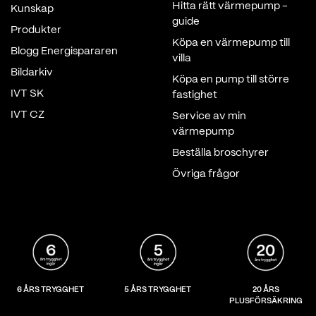
Hitta rätt värmepump -
Kunskap
guide
Produkter
Köpa en värmepump till
Blogg Energispararen
villa
Bildarkiv
Köpa en pump till större
IVT SK
fastighet
IVT CZ
Service av min
värmepump
Beställa broschyrer
Övriga frågor
6 ÅRS TRYGGHET
5 ÅRS TRYGGHET
20 ÅRS
PLUSFÖRSÄKRING