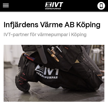
Menu
Infjärdens Värme AB Köping
IVT-partner för värmepumpar i Köping