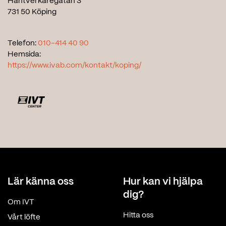
Hantverkaregatan 3
731 50 Köping
Telefon:
010-414 40 90
Hemsida:
https://www.ivab.com/kontakt/koping/
Lär känna oss
Hur kan vi hjälpa
dig?
Om IVT
Hitta oss
Vårt löfte