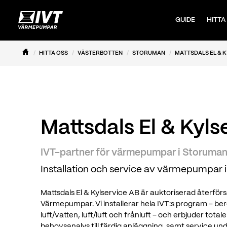
GUIDE
HITTA
HITTA OSS
VÄSTERBOTTEN
STORUMAN
MATTSDALS EL & K
Mattsdals El & Kyls
IVT-partner för värmepumpar i Storuma
Installation och service av värmepumpar 
Mattsdals El & Kylservice AB är auktoriserad återförsä
Värmepumpar. Vi installerar hela IVT:s program – b
luft/vatten, luft/luft och frånluft – och erbjuder tota
behovsanalys till färdig anläggning, samt service 