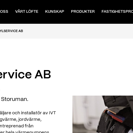
 OSS
VÅRT LÖFTE
KUNSKAP
PRODUKTER
FASTIGHETSPR
YLSERVICE AB
ervice AB
n
i Storuman.
ljare och installatör av IVT
ergvärme, jordvärme,
lentreprenad från
under hela värmepumpens