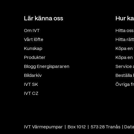
Lär känna oss
Hur ka
Om IVT
Hitta oss
Vårt löfte
Hitta rä
Kunskap
Köpa en 
Produkter
Köpa en p
Blogg Energispararen
Service
Bildarkiv
Beställa
IVT SK
Övriga f
IVT CZ
IVT Värmepumpar | Box 1012 | 573 28 Tranås |
Dat