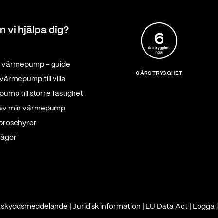
n vi hjälpa dig?
tt värmepump - guide
6 ÅRS TRYGGHET
värmepump till villa
ump till större fastighet
 av min värmepump
 broschyrer
rågor
askyddsmeddelande
|
Juridisk information
|
EU Data Act
|
Logga i