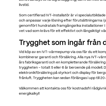
livstid.
Som certifierad IVT-installatör är vi specialutbild
och anpassar varje lösning efter förutsättningarna i ju
genomfört hundratals framgångsrika installationer 
vet vad som krävs för ett effektivt och långsiktigt 
Trygghet som ingår från d
Vid köp av en IVT-värmepump via oss får du ett ko
kombinerar garanti och försäkring. Alla nya IVT-v
års fabriksgaranti och en kompletterande försäkrin
tryggheten – totalt 5 eller 6 år beroende på modell. 
elektronikförsäkring på styrkort och display för ber
frånluft. Tryggheten kan sedan förlängas i upp till 20 
Välkommen att kontakta oss för kostnadsfri rådgivni
energikalkyl!