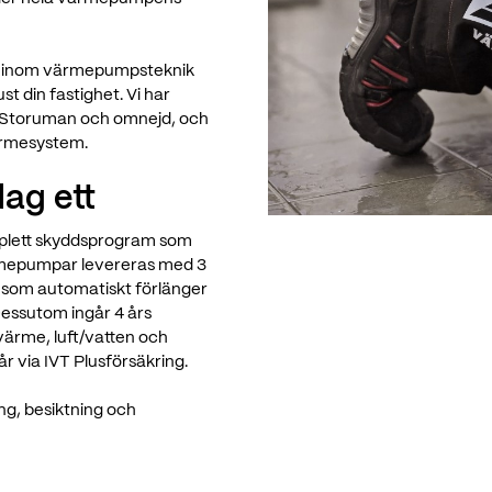
ade inom värmepumpsteknik
st din fastighet. Vi har
i Storuman och omnejd, och
värmesystem.
ag ett
mplett skyddsprogram som
ärmepumpar levereras med 3
g som automatiskt förlänger
Dessutom ingår 4 års
gvärme, luft/vatten och
år via IVT Plusförsäkring.
ng, besiktning och