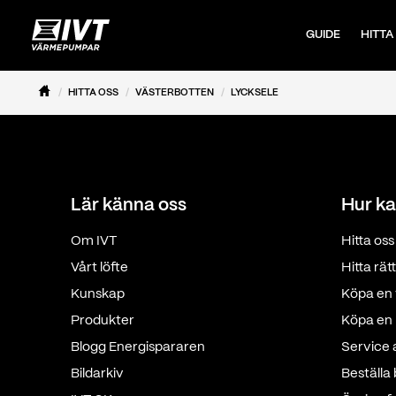
GUIDE
HITTA
HITTA OSS
VÄSTERBOTTEN
LYCKSELE
Lär känna oss
Hur ka
Om IVT
Hitta oss
Vårt löfte
Hitta rä
Kunskap
Köpa en 
Produkter
Köpa en p
Blogg Energispararen
Service
Bildarkiv
Beställa