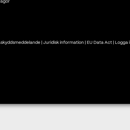
rågor
askyddsmeddelande
|
Juridisk information
|
EU Data Act
|
Logga i