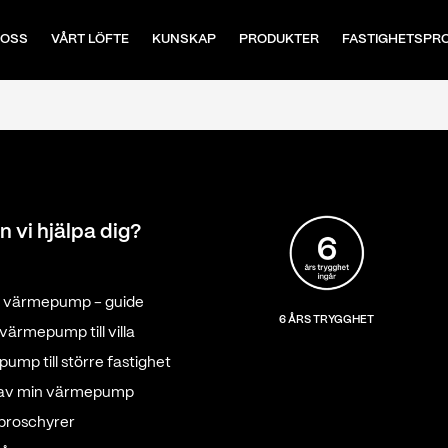
 OSS
VÅRT LÖFTE
KUNSKAP
PRODUKTER
FASTIGHETSPR
n vi hjälpa dig?
tt värmepump - guide
6 ÅRS TRYGGHET
värmepump till villa
ump till större fastighet
 av min värmepump
 broschyrer