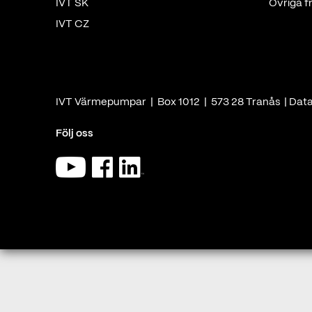
IVT SK
Övriga f
IVT CZ
IVT Värmepumpar | Box 1012 | 573 28 Tranås |
Dat
Följ oss