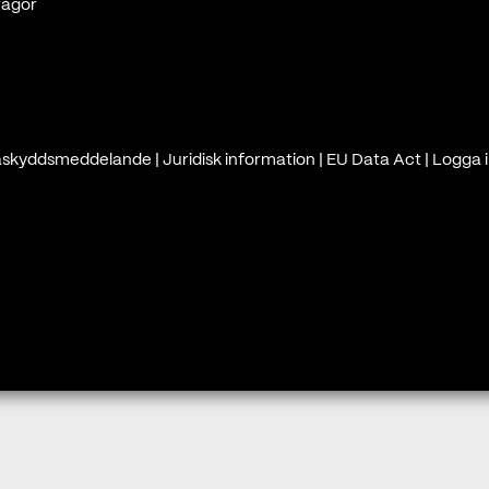
rågor
askyddsmeddelande
|
Juridisk information
|
EU Data Act
|
Logga i