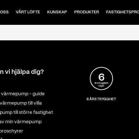
 OSS
VÅRT LÖFTE
KUNSKAP
PRODUKTER
FASTIGHETSPR
n vi hjälpa dig?
tt värmepump - guide
6 ÅRS TRYGGHET
värmepump till villa
ump till större fastighet
 av min värmepump
 broschyrer