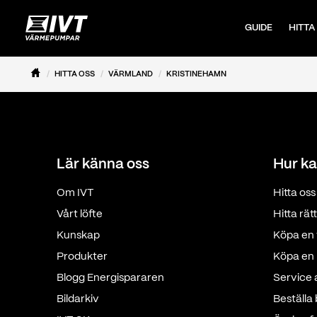
GUIDE
HITTA
HITTA OSS
VÄRMLAND
KRISTINEHAMN
Lär känna oss
Hur ka
Om IVT
Hitta oss
Vårt löfte
Hitta rä
Kunskap
Köpa en 
Produkter
Köpa en p
Blogg Energispararen
Service
Bildarkiv
Beställa