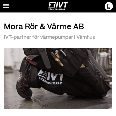
Menu
Mora Rör & Värme AB
IVT-partner för värmepumpar i Våmhus