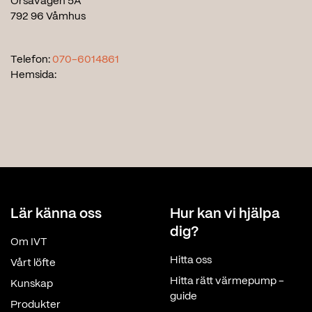
Orsavägen 5A
792 96 Våmhus
Telefon:
070-6014861
Hemsida:
Lär känna oss
Hur kan vi hjälpa
dig?
Om IVT
Hitta oss
Vårt löfte
Hitta rätt värmepump -
Kunskap
guide
Produkter