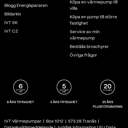
Köpa en värmepump till
Blogg Energispararen
villa
Bildarkiv
Köpa en pump till större
IVT SK
fastighet
IVT CZ
Service av min
värmepump
Beställa broschyrer
Övriga frågor
6 ÅRS TRYGGHET
5 ÅRS TRYGGHET
20 ÅRS
PLUSFÖRSÄKRING
IVT Värmepumpar | Box 1012 | 573 28 Tranås |
Dataskyddsmeddelande
|
Juridisk information
|
EU Data