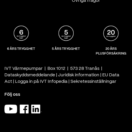
Övriga frågor
6 ÅRS TRYGGHET
5 ÅRS TRYGGHET
20 ÅRS
PLUSFÖRSÄKRING
IVT Värmepumpar | Box 1012 | 573 28 Tranås |
Dataskyddsmeddelande
|
Juridisk information
|
EU Data
Act
|
Logga in på IVT Infopedia
|
Sekretessinställningar
Följ oss