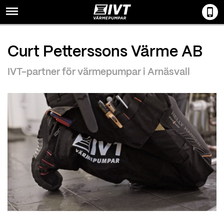
Menu
Curt Petterssons Värme AB
IVT-partner för värmepumpar i Arnäsvall