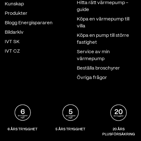
Hitta rätt värmepump -
Kunskap
guide
Produkter
Köpa en värmepump till
Blogg Energispararen
villa
Bildarkiv
Köpa en pump till större
IVT SK
fastighet
IVT CZ
Service av min
värmepump
Beställa broschyrer
Övriga frågor
6 ÅRS TRYGGHET
5 ÅRS TRYGGHET
20 ÅRS
PLUSFÖRSÄKRING