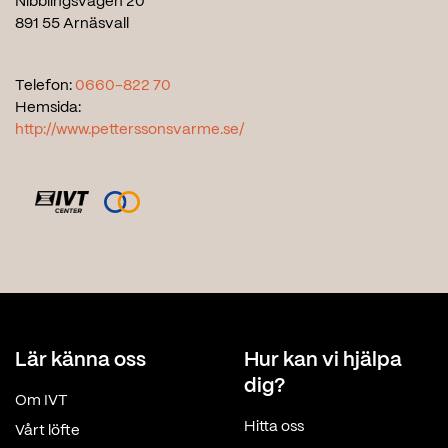
Nibblingsvägen 20
891 55 Arnäsvall
Telefon:
0660-822 70
Hemsida:
http://www.petterssonsvarme.se/
Lär känna oss
Hur kan vi hjälpa
dig?
Om IVT
Hitta oss
Vårt löfte