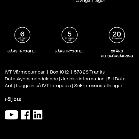
Övriga frågor
6 ÅRS TRYGGHET
5 ÅRS TRYGGHET
20 ÅRS
PLUSFÖRSÄKRING
IVT Värmepumpar | Box 1012 | 573 28 Tranås |
Dataskyddsmeddelande
|
Juridisk information
|
EU Data
Act
|
Logga in på IVT Infopedia
|
Sekretessinställningar
Följ oss