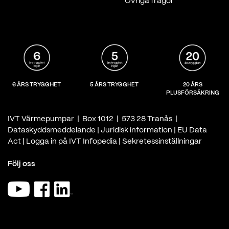
Övriga frågor
6 ÅRS TRYGGHET
5 ÅRS TRYGGHET
20 ÅRS
PLUSFÖRSÄKRING
IVT Värmepumpar | Box 1012 | 573 28 Tranås |
Dataskyddsmeddelande
|
Juridisk information
|
EU Data
Act
|
Logga in på IVT Infopedia
|
Sekretessinställningar
Följ oss