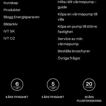
Hitta rätt värmepump -
Kunskap
guide
Produkter
Köpa en värmepump till
Blogg Energispararen
villa
Bildarkiv
Köpa en pump till större
IVT SK
fastighet
IVT CZ
Service av min
värmepump
Beställa broschyrer
Övriga frågor
6 ÅRS TRYGGHET
5 ÅRS TRYGGHET
20 ÅRS
PLUSFÖRSÄKRING