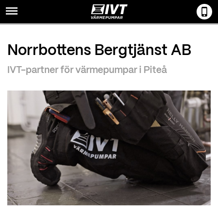
Menu
Norrbottens Bergtjänst AB
IVT-partner för värmepumpar i Piteå