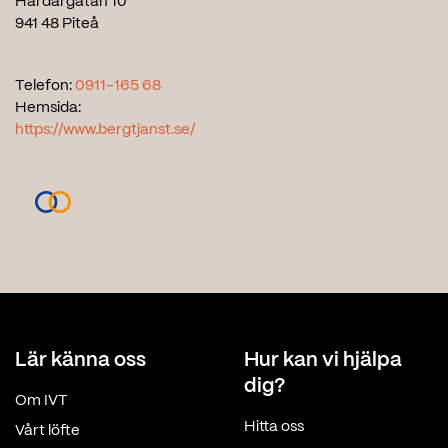
Härdargatan 10
941 48 Piteå
Telefon:
0911-165 68
Hemsida:
https://www.bergtjanst.se/
Lär känna oss
Hur kan vi hjälpa
dig?
Om IVT
Hitta oss
Vårt löfte