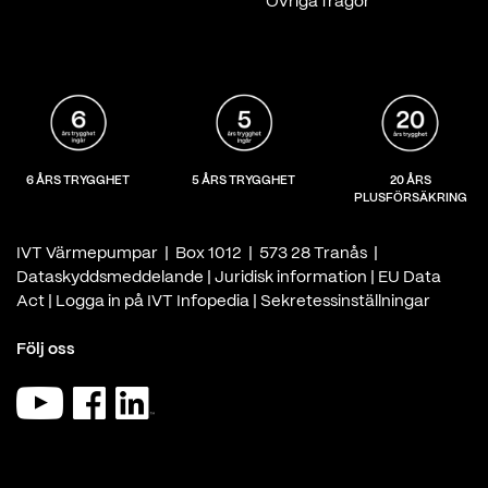
Övriga frågor
6 ÅRS TRYGGHET
5 ÅRS TRYGGHET
20 ÅRS
PLUSFÖRSÄKRING
IVT Värmepumpar | Box 1012 | 573 28 Tranås |
Dataskyddsmeddelande
|
Juridisk information
|
EU Data
Act
|
Logga in på IVT Infopedia
|
Sekretessinställningar
Följ oss