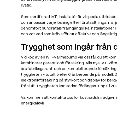
livstid.
Som certifierad IVT-installatör är vi specialutbild
och anpassar varje lösning efter förutsättningarna i ju
genomfört hundratals framgångsrika installationer
och vet vad som krävs för ett effektivt och långsikt
Trygghet som ingår från d
Vid köp av en IVT-värmepump via oss får du ett ko
kombinerar garanti och försäkring. Alla nya IVT-v
års fabriksgaranti och en kompletterande försäkrin
tryggheten – totalt 5 eller 6 år beroende på modell. 
elektronikförsäkring på styrkort och display för ber
frånluft. Tryggheten kan sedan förlängas i upp till 20 
Välkommen att kontakta oss för kostnadsfri rådgivni
energikalkyl!