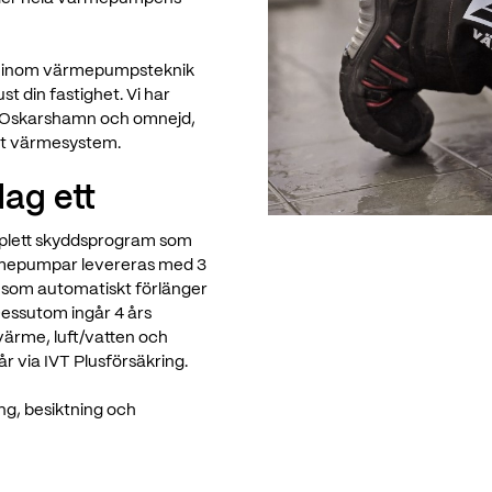
ade inom värmepumpsteknik
st din fastighet. Vi har
 i Oskarshamn och omnejd,
igt värmesystem.
ag ett
mplett skyddsprogram som
ärmepumpar levereras med 3
g som automatiskt förlänger
Dessutom ingår 4 års
gvärme, luft/vatten och
år via IVT Plusförsäkring.
ng, besiktning och