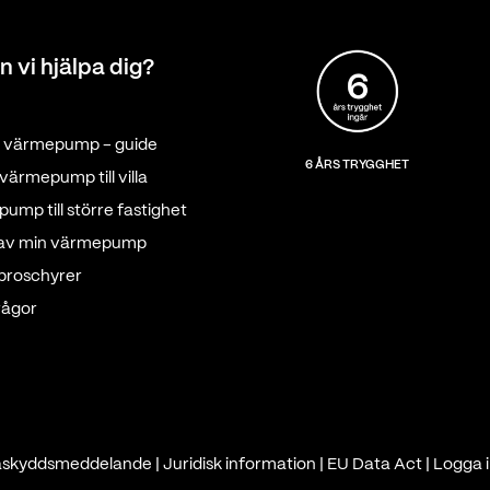
n vi hjälpa dig?
tt värmepump - guide
6 ÅRS TRYGGHET
värmepump till villa
ump till större fastighet
 av min värmepump
 broschyrer
rågor
askyddsmeddelande
|
Juridisk information
|
EU Data Act
|
Logga i