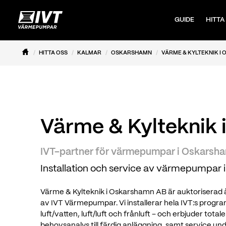
GUIDE
HITTA
HITTA OSS
KALMAR
OSKARSHAMN
VÄRME & KYLTEKNIK I
Värme & Kylteknik
IVT-partner för värmepumpar i Oskarsh
Installation och service av värmepumpar 
Värme & Kylteknik i Oskarshamn AB är auktoriserad åt
av IVT Värmepumpar. Vi installerar hela IVT:s prog
luft/vatten, luft/luft och frånluft – och erbjuder tota
behovsanalys till färdig anläggning, samt service 