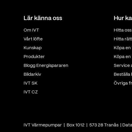
Lär känna oss
Hur ka
Om IVT
Hitta oss
Vårt löfte
Hitta rä
Kunskap
Köpa en 
Produkter
Köpa en p
Blogg Energispararen
Service
Bildarkiv
Beställa
IVT SK
Övriga f
IVT CZ
IVT Värmepumpar | Box 1012 | 573 28 Tranås |
Dat