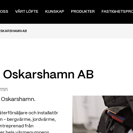
 OSS
VÅRT LÖFTE
KUNSKAP
PRODUKTER
FASTIGHETSPR
 OSKARSHAMN AB
 i Oskarshamn AB
amn
i Oskarshamn.
erförsäljare och installatör
ram – bergvärme, jordvärme,
lentreprenad från
under hela värmepumpens