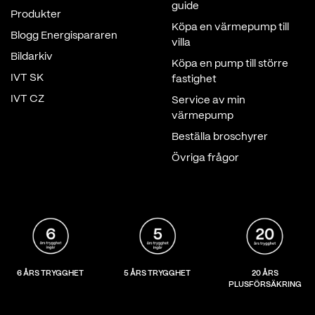
guide
Produkter
Köpa en värmepump till
Blogg Energispararen
villa
Bildarkiv
Köpa en pump till större
IVT SK
fastighet
IVT CZ
Service av min
värmepump
Beställa broschyrer
Övriga frågor
6 ÅRS TRYGGHET
5 ÅRS TRYGGHET
20 ÅRS
PLUSFÖRSÄKRING