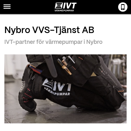
Menu
Nybro VVS-Tjänst AB
IVT-partner för värmepumpar i Nybro