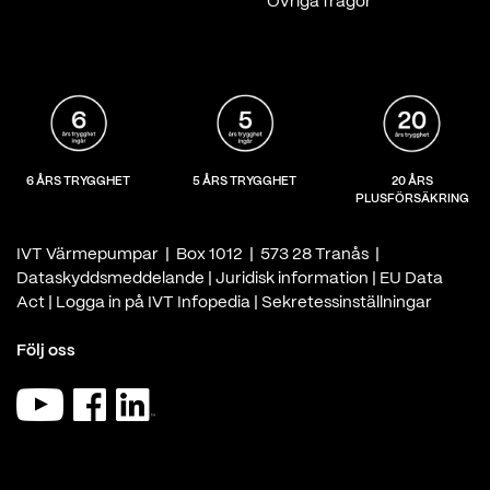
Övriga frågor
6 ÅRS TRYGGHET
5 ÅRS TRYGGHET
20 ÅRS
PLUSFÖRSÄKRING
IVT Värmepumpar | Box 1012 | 573 28 Tranås |
Dataskyddsmeddelande
|
Juridisk information
|
EU Data
Act
|
Logga in på IVT Infopedia
|
Sekretessinställningar
Följ oss