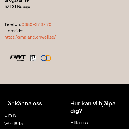
Brogatan 19
571 31 Nässjö
Telefon:
0380-37 37 70
Hemsida:
https://smaland.enwell.se/
Lär känna oss
Hur kan vi hjälpa
dig?
Om IVT
Hitta oss
Vårt löfte