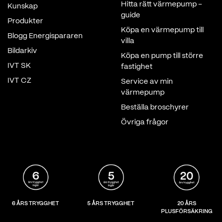
Hitta rätt värmepump -
Kunskap
guide
Produkter
Köpa en värmepump till
Blogg Energispararen
villa
Bildarkiv
Köpa en pump till större
IVT SK
fastighet
IVT CZ
Service av min
värmepump
Beställa broschyrer
Övriga frågor
6 ÅRS TRYGGHET
5 ÅRS TRYGGHET
20 ÅRS
PLUSFÖRSÄKRING