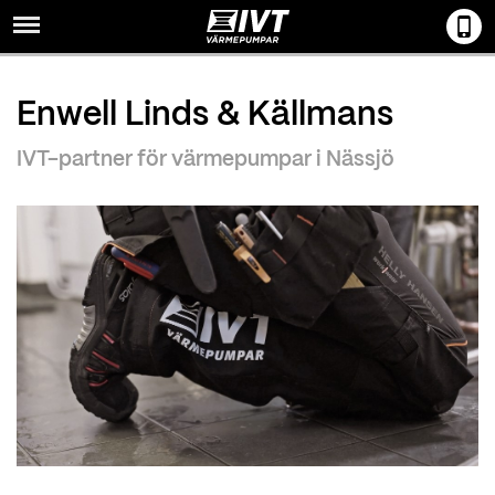
Menu
Enwell Linds & Källmans
IVT-partner för värmepumpar i Nässjö