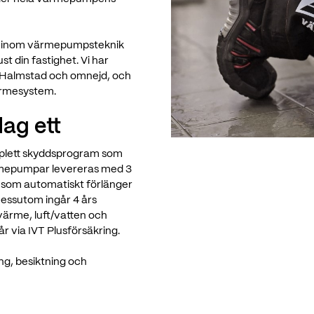
ade inom värmepumpsteknik
st din fastighet. Vi har
i Halmstad och omnejd, och
värmesystem.
ag ett
mplett skyddsprogram som
ärmepumpar levereras med 3
g som automatiskt förlänger
Dessutom ingår 4 års
gvärme, luft/vatten och
år via IVT Plusförsäkring.
ng, besiktning och