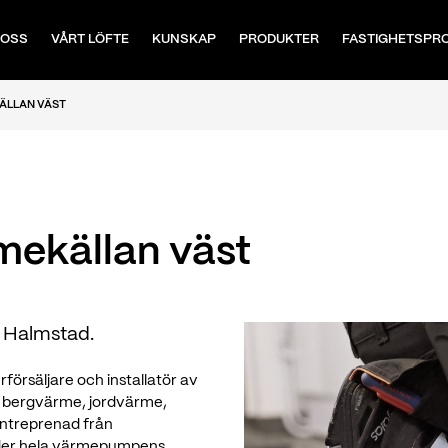
 OSS
VÅRT LÖFTE
KUNSKAP
PRODUKTER
FASTIGHETSPR
ÄLLAN VÄST
ekällan väst
d
i Halmstad.
örsäljare och installatör av
 – bergvärme, jordvärme,
lentreprenad från
under hela värmepumpens