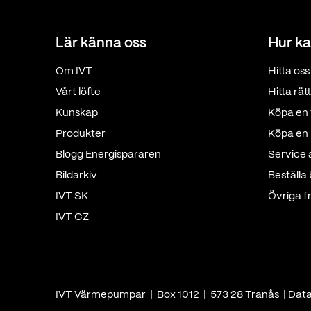
Lär känna oss
Hur ka
Om IVT
Hitta oss
Vårt löfte
Hitta rä
Kunskap
Köpa en 
Produkter
Köpa en p
Blogg Energispararen
Service
Bildarkiv
Beställa
IVT SK
Övriga f
IVT CZ
IVT Värmepumpar | Box 1012 | 573 28 Tranås |
Dat