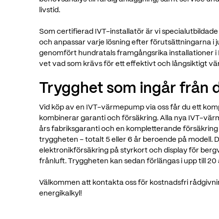
livstid.
Som certifierad IVT-installatör är vi specialutbild
och anpassar varje lösning efter förutsättningarna i ju
genomfört hundratals framgångsrika installationer 
vet vad som krävs för ett effektivt och långsiktigt 
Trygghet som ingår från d
Vid köp av en IVT-värmepump via oss får du ett ko
kombinerar garanti och försäkring. Alla nya IVT-v
års fabriksgaranti och en kompletterande försäkrin
tryggheten – totalt 5 eller 6 år beroende på modell. 
elektronikförsäkring på styrkort och display för ber
frånluft. Tryggheten kan sedan förlängas i upp till 20 
Välkommen att kontakta oss för kostnadsfri rådgivni
energikalkyl!