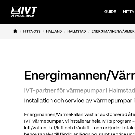
GUIDE
HITTA
HITTA OSS
HALLAND
HALMSTAD
ENERGIMANNEN/VÄRMEK
Energimannen/Värm
IVT-partner för värmepumpar i Halmsta
Installation och service av värmepumpar 
Energimannen/Värmekällan väst är auktoriserad återf
IVT Värmepumpar. Vi installerar hela IVT:s program
luft/vatten, luft/luft och frånluft – och erbjuder tota
behovsanalys till färdig anläggning, samt service 