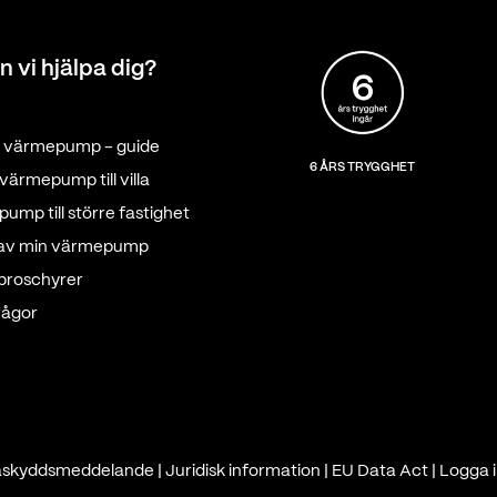
n vi hjälpa dig?
tt värmepump - guide
6 ÅRS TRYGGHET
värmepump till villa
ump till större fastighet
 av min värmepump
 broschyrer
rågor
askyddsmeddelande
|
Juridisk information
|
EU Data Act
|
Logga i