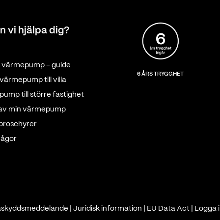
n vi hjälpa dig?
tt värmepump - guide
6 ÅRS TRYGGHET
värmepump till villa
ump till större fastighet
 av min värmepump
 broschyrer
rågor
askyddsmeddelande
|
Juridisk information
|
EU Data Act
|
Logga i