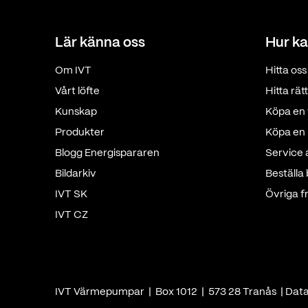
Lär känna oss
Hur ka
Om IVT
Hitta oss
Vårt löfte
Hitta rä
Kunskap
Köpa en 
Produkter
Köpa en p
Blogg Energispararen
Service
Bildarkiv
Beställa
IVT SK
Övriga f
IVT CZ
IVT Värmepumpar | Box 1012 | 573 28 Tranås |
Dat