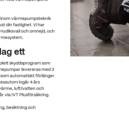
ade inom värmepumpsteknik
st din fastighet. Vi har
 Hudiksvall och omnejd, och
värmesystem.
ag ett
mplett skyddsprogram som
ärmepumpar levereras med 3
g som automatiskt förlänger
Dessutom ingår 4 års
gvärme, luft/vatten och
år via IVT Plusförsäkring.
ng, besiktning och