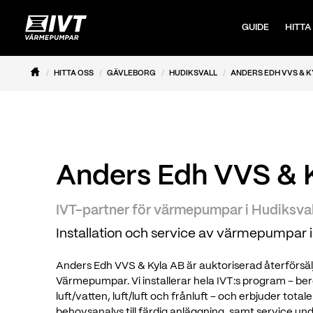
GUIDE
HITTA
HITTA OSS
GÄVLEBORG
HUDIKSVALL
ANDERS EDH VVS & K
Anders Edh VVS & 
IVT-partner för värmepumpar i Hudiksval
Installation och service av värmepumpar i
Anders Edh VVS & Kyla AB är auktoriserad återförsälj
Värmepumpar. Vi installerar hela IVT:s program – b
luft/vatten, luft/luft och frånluft – och erbjuder tota
behovsanalys till färdig anläggning, samt service 