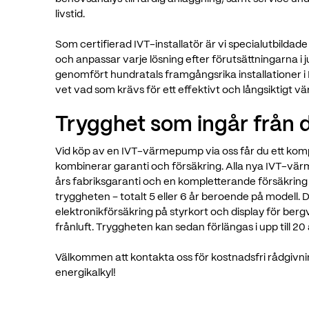
livstid.
Som certifierad IVT-installatör är vi specialutbild
och anpassar varje lösning efter förutsättningarna i ju
genomfört hundratals framgångsrika installationer i
vet vad som krävs för ett effektivt och långsiktigt 
Trygghet som ingår från d
Vid köp av en IVT-värmepump via oss får du ett ko
kombinerar garanti och försäkring. Alla nya IVT-v
års fabriksgaranti och en kompletterande försäkrin
tryggheten – totalt 5 eller 6 år beroende på modell. 
elektronikförsäkring på styrkort och display för ber
frånluft. Tryggheten kan sedan förlängas i upp till 20 
Välkommen att kontakta oss för kostnadsfri rådgivni
energikalkyl!