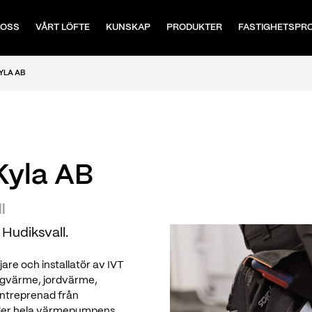
 OSS
VÅRT LÖFTE
KUNSKAP
PRODUKTER
FASTIGHETSPR
YLA AB
Kyla AB
l
 Hudiksvall.
are och installatör av IVT
ergvärme, jordvärme,
lentreprenad från
under hela värmepumpens