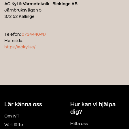
AC Kyl & Värmeteknik I Blekinge AB
Järnbruksvägen 5
372 52 Kallinge
Telefon:
0734440417
Hemsida:
https://ackyl.se/
Lär känna oss
Hur kan vi hjälpa
dig?
Om IVT
Hitta oss
Vårt löfte