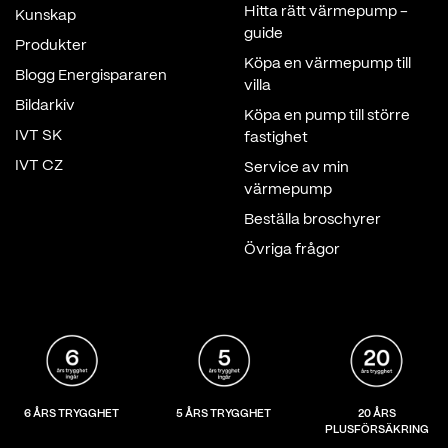
Hitta rätt värmepump -
Kunskap
guide
Produkter
Köpa en värmepump till
Blogg Energispararen
villa
Bildarkiv
Köpa en pump till större
IVT SK
fastighet
IVT CZ
Service av min
värmepump
Beställa broschyrer
Övriga frågor
6 ÅRS TRYGGHET
5 ÅRS TRYGGHET
20 ÅRS
PLUSFÖRSÄKRING