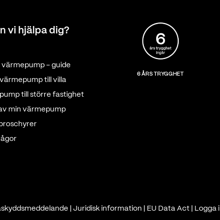
n vi hjälpa dig?
tt värmepump - guide
6 ÅRS TRYGGHET
värmepump till villa
ump till större fastighet
 av min värmepump
 broschyrer
rågor
askyddsmeddelande
|
Juridisk information
|
EU Data Act
|
Logga i