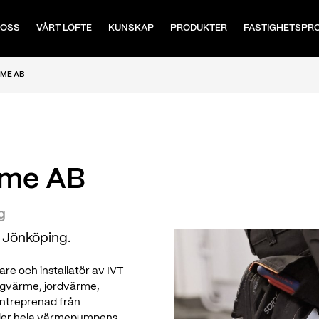
 OSS
VÅRT LÖFTE
KUNSKAP
PRODUKTER
FASTIGHETSPR
ME AB
rme AB
g
i Jönköping.
re och installatör av IVT
ergvärme, jordvärme,
lentreprenad från
under hela värmepumpens