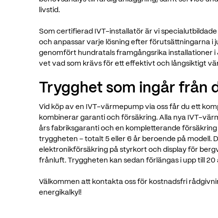
livstid.
Som certifierad IVT-installatör är vi specialutbild
och anpassar varje lösning efter förutsättningarna i ju
genomfört hundratals framgångsrika installationer 
vet vad som krävs för ett effektivt och långsiktigt 
Trygghet som ingår från d
Vid köp av en IVT-värmepump via oss får du ett ko
kombinerar garanti och försäkring. Alla nya IVT-v
års fabriksgaranti och en kompletterande försäkrin
tryggheten – totalt 5 eller 6 år beroende på modell. 
elektronikförsäkring på styrkort och display för ber
frånluft. Tryggheten kan sedan förlängas i upp till 20 
Välkommen att kontakta oss för kostnadsfri rådgivni
energikalkyl!