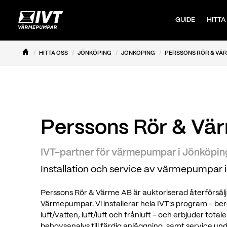
GUIDE
HITTA
HITTA OSS
JÖNKÖPING
JÖNKÖPING
PERSSONS RÖR & VÄR
Perssons Rör & Vä
IVT-partner för värmepumpar i Jönköpin
Installation och service av värmepumpar 
Perssons Rör & Värme AB är auktoriserad återförsälja
Värmepumpar. Vi installerar hela IVT:s program – b
luft/vatten, luft/luft och frånluft – och erbjuder tota
behovsanalys till färdig anläggning, samt service 