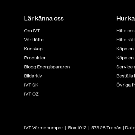
Lär känna oss
Hur ka
Om IVT
Hitta oss
Vårt löfte
Hitta rä
Kunskap
Köpa en 
Produkter
Köpa en p
Blogg Energispararen
Service
Bildarkiv
Beställa
IVT SK
Övriga f
IVT CZ
IVT Värmepumpar | Box 1012 | 573 28 Tranås |
Dat